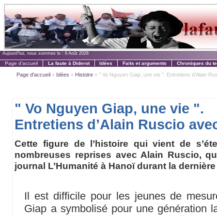
Aujourd'hui, nous sommes le :
6 Août 2026
Page d'accueil
La faute à Diderot
Idées
Faits et arguments
Chroniques du t
Page d'accueil
»
Idées
»
Histoire
» " Vo Nguyen Giap, une vie ". Entretiens d’Alain Rusc
" Vo Nguyen Giap, une vie ".
Entretiens d’Alain Ruscio ave
Cette figure de l’histoire qui vient de s’ét
nombreuses reprises avec Alain Ruscio, qui
journal L’Humanité à Hanoï durant la dernièr
Il est difficile pour les jeunes de mesu
Giap a symbolisé pour une génération la 