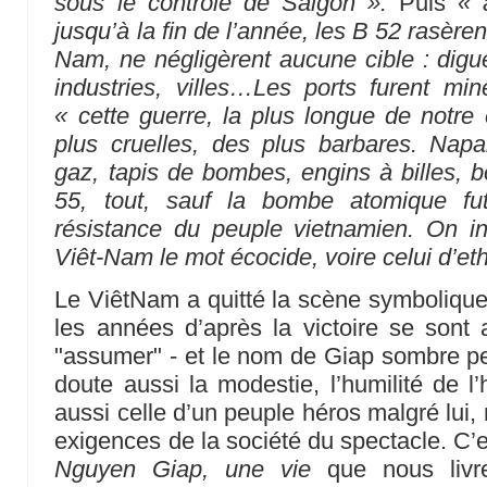
sous le contrôle de Saigon ».
Puis
« 
jusqu’à la fin de l’année, les B 52 rasèren
Nam, ne négligèrent aucune cible : digu
industries, villes…Les ports furent min
« cette guerre, la plus longue de notre
plus cruelles, des plus barbares. Napa
gaz, tapis de bombes, engins à billes,
55, tout, sauf la bombe atomique fu
résistance du peuple vietnamien. On 
Viêt-Nam le mot écocide, voire celui d’et
Le ViêtNam a quitté la scène symbolique 
les années d’après la victoire se sont
"assumer" - et le nom de Giap sombre pe
doute aussi la modestie, l’humilité de l
aussi celle d’un peuple héros malgré lui,
exigences de la société du spectacle. C’es
Nguyen Giap, une vie
que nous livre