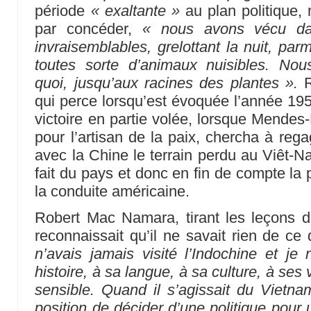
période
« exaltante »
au plan politique, m
par concéder,
« nous avons vécu dan
invraisemblables, grelottant la nuit, par
toutes sorte d’animaux nuisibles. No
quoi, jusqu’aux racines des plantes ».
R
qui perce lorsqu’est évoquée l’année 195
victoire en partie volée, lorsque Mendes
pour l’artisan de la paix, chercha à reg
avec la Chine le terrain perdu au Viêt-N
fait du pays et donc en fin de compte la 
la conduite américaine.
Robert Mac Namara, tirant les leçons de
reconnaissait qu’il ne savait rien de ce
n’avais jamais visité l’Indochine et j
histoire, à sa langue, à sa culture, à ses 
sensible. Quand il s’agissait du Vietn
position de décider d’une politique pour 