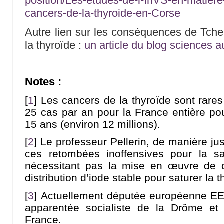
position/Les-etudes-de-l-InVS-en-matiere
cancers-de-la-thyroide-en-Corse
Autre lien sur les conséquences de Tche
la thyroïde :
un article du blog sciences a
Notes :
[
1
]
Les cancers de la thyroïde sont rares
25 cas par an pour la France entière po
15 ans (environ 12 millions).
[
2
]
Le professeur Pellerin, de manière jus
ces retombées inoffensives pour la 
nécessitant pas la mise en œuvre de
distribution d’iode stable pour saturer la 
[
3
]
Actuellement députée européenne EEl
apparentée socialiste de la Drôme et
France.