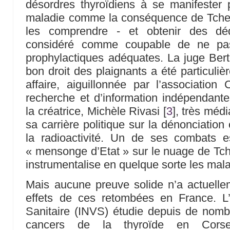
désordres thyroïdiens à se manifester p
maladie comme la conséquence de Tchern
les comprendre - et obtenir des d
considéré comme coupable de ne pas
prophylactiques adéquates. La juge Ber
bon droit des plaignants a été particuli
affaire, aiguillonnée par l’associati
recherche et d’information indépendantes
la créatrice, Michèle Rivasi
[
3
]
, très méd
sa carrière politique sur la dénonciation
la radioactivité. Un de ses combats es
« mensonge d’Etat » sur le nuage de Tche
instrumentalise en quelque sorte les mala
Mais aucune preuve solide n’a actuelle
effets de ces retombées en France. L’I
Sanitaire (INVS) étudie depuis de nom
cancers de la thyroïde en Corse, 