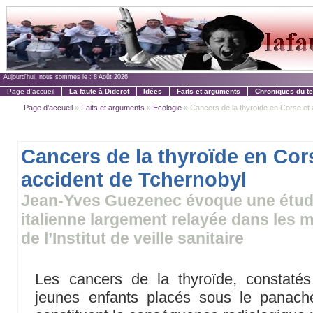
Aujourd'hui, nous sommes le :
8 Août 2026
Page d'accueil
La faute à Diderot
Idées
Faits et arguments
Chroniques du t
Page d'accueil
»
Faits et arguments
»
Ecologie
» Cancers de la thyroïde en Corse et a
Cancers de la thyroïde en Cor
accident de Tchernobyl
Jean-Yves Guezenec évoque une étud
italienne largement relayée dans les m
de l’Institut de veille sanitaire
Les cancers de la thyroïde, constaté
jeunes enfants placés sous le panache