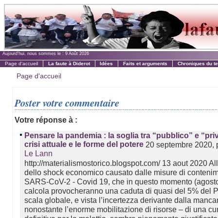
Aujourd'hui, nous sommes le :
9 Août 2026
Page d'accueil
La faute à Diderot
Idées
Faits et arguments
Chroniques du t
Page d'accueil
Poster votre commentaire
Votre réponse à :
Pensare la pandemia : la soglia tra “pubblico” e “priv
crisi attuale e le forme del potere
20 septembre 2020, 
Le Lann
http://materialismostorico.blogspot.com/ 13 aout 2020 Al
dello shock economico causato dalle misure di conteni
SARS-CoV-2 - Covid 19, che in questo momento (agosto
calcola provocheranno una caduta di quasi del 5% del P
scala globale, e vista l’incertezza derivante dalla manc
nonostante l’enorme mobilitazione di risorse – di una cu