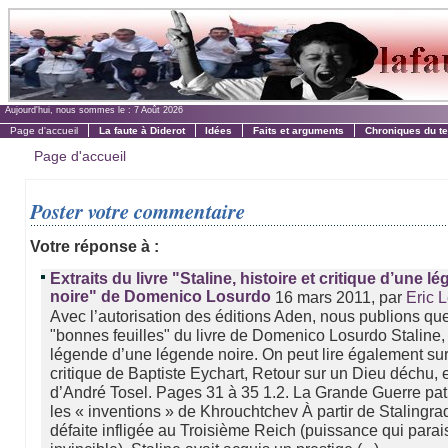
Aujourd'hui, nous sommes le :
7 Août 2026
Page d'accueil
La faute à Diderot
Idées
Faits et arguments
Chroniques du t
Page d'accueil
Poster votre commentaire
Votre réponse à :
Extraits du livre "Staline, histoire et critique d’une l
noire" de Domenico Losurdo
16 mars 2011, par
Eric 
Avec l’autorisation des éditions Aden, nous publions qu
"bonnes feuilles" du livre de Domenico Losurdo Staline, 
légende d’une légende noire. On peut lire également sur 
critique de Baptiste Eychart, Retour sur un Dieu déchu, e
d’André Tosel. Pages 31 à 35 1.2. La Grande Guerre patr
les « inventions » de Khrouchtchev À partir de Stalingrad
défaite infligée au Troisième Reich (puissance qui parai