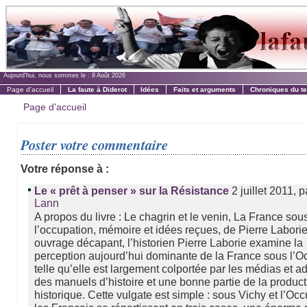
Aujourd'hui, nous sommes le :
8 Août 2026
Page d'accueil
La faute à Diderot
Idées
Faits et arguments
Chroniques du t
Page d'accueil
Poster votre commentaire
Votre réponse à :
2 juillet 2011, 
Le « prêt à penser » sur la Résistance
Lann
A propos du livre : Le chagrin et le venin, La France sou
l’occupation, mémoire et idées reçues, de Pierre Labori
ouvrage décapant, l’historien Pierre Laborie examine la
perception aujourd’hui dominante de la France sous l’O
telle qu’elle est largement colportée par les médias et a
des manuels d’histoire et une bonne partie de la produc
historique. Cette vulgate est simple : sous Vichy et l’Occ