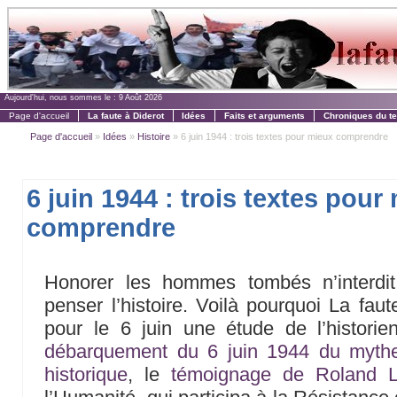
Aujourd'hui, nous sommes le :
9 Août 2026
Page d'accueil
La faute à Diderot
Idées
Faits et arguments
Chroniques du t
Page d'accueil
»
Idées
»
Histoire
» 6 juin 1944 : trois textes pour mieux comprendre
6 juin 1944 : trois textes pour
comprendre
Honorer les hommes tombés n’interdit
penser l’histoire. Voilà pourquoi La fau
pour le 6 juin une étude de l’histori
débarquement du 6 juin 1944 du mythe d
historique
, le
témoignage de Roland L