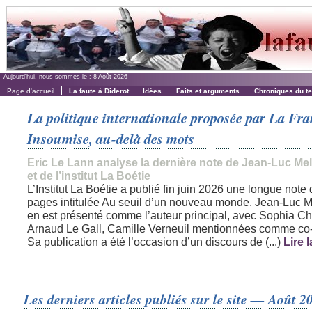
Aujourd'hui, nous sommes le :
8 Août 2026
Page d'accueil
La faute à Diderot
Idées
Faits et arguments
Chroniques du t
La politique internationale proposée par La Fr
Insoumise, au-delà des mots
Eric Le Lann analyse la dernière note de Jean-Luc M
et de l’institut La Boétie
L’Institut La Boétie a publié fin juin 2026 une longue note
pages intitulée Au seuil d’un nouveau monde. Jean-Luc 
en est présenté comme l’auteur principal, avec Sophia Ch
Arnaud Le Gall, Camille Verneuil mentionnées comme co-
Sa publication a été l’occasion d’un discours de (...)
Lire l
Les derniers articles publiés sur le site — Août 2