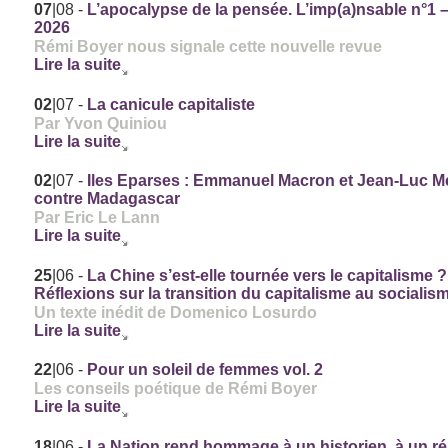
07
|08
-
L’apocalypse de la pensée. L’imp(a)nsable n°1 –
2026
Rémi Boyer nous signale cette nouvelle revue
Lire la suite
02
|07
-
La canicule capitaliste
Par Yvon Quiniou
Lire la suite
02
|07
-
Iles Eparses : Emmanuel Macron et Jean-Luc 
contre Madagascar
Par Eric Le Lann
Lire la suite
25
|06
-
La Chine s’est-elle tournée vers le capitalisme ?
Réflexions sur la transition du capitalisme au socialis
Un texte inédit de Domenico Losurdo
Lire la suite
22
|06
-
Pour un soleil de femmes vol. 2
Les conseils poétique de Rémi Boyer
Lire la suite
18
|06
-
La Nation rend hommage à un historien, à un ré