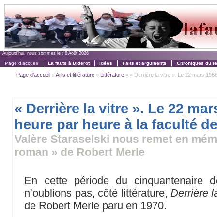
Aujourd'hui, nous sommes le :
8 Août 2026
Page d'accueil
La faute à Diderot
Idées
Faits et arguments
Chroniques du t
Page d'accueil
»
Arts et littérature
»
Littérature
» « Derrière la vitre ». Le 22 mars 1968
« Derrière la vitre ». Le 22 ma
heure par heure à la faculté d
Valère Staraselski nous remet en mémo
roman » de Robert Merle
En cette période du cinquantenaire 
n’oublions pas, côté littérature,
Derrière l
de Robert Merle paru en 1970.