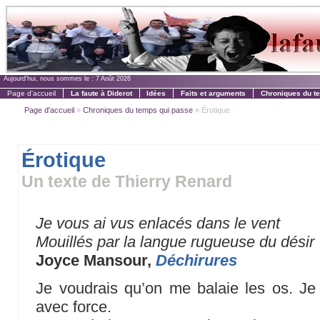
Aujourd'hui, nous sommes le :
7 Août 2026
Page d'accueil
La faute à Diderot
Idées
Faits et arguments
Chroniques du t
Page d'accueil
»
Chroniques du temps qui passe
» Érotique
Érotique
Un texte de Thierry Renard
Je vous ai vus enlacés dans le vent
Mouillés par la langue rugueuse du désir
Joyce Mansour,
Déchirures
Je voudrais qu’on me balaie les os. Je
avec force.