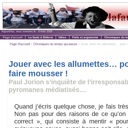
Aujourd'hui, nous sommes le :
6 Août 2026
Page d'accueil
La faute à Diderot
Idées
Faits et arguments
Chroniques du t
Page d'accueil
»
Chroniques du temps qui passe
» Jouer avec les allumettes… pour s
Jouer avec les allumettes… p
faire mousser !
Paul Jorion s’inquiète de l’irresponsab
pyromanes médiatisés....
Quand j’écris quelque chose, je fais très
Non pas pour des raisons de ce qu’on a
correct », qui consiste à mentir « po