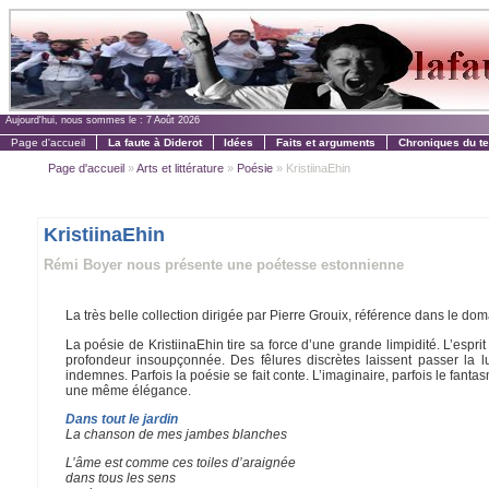
Aujourd'hui, nous sommes le :
7 Août 2026
Page d'accueil
La faute à Diderot
Idées
Faits et arguments
Chroniques du t
Page d'accueil
»
Arts et littérature
»
Poésie
» KristiinaEhin
KristiinaEhin
Rémi Boyer nous présente une poétesse estonnienne
La très belle collection dirigée par Pierre Grouix, référence dans le dom
La poésie de KristiinaEhin tire sa force d’une grande limpidité. L’esp
profondeur insoupçonnée. Des fêlures discrètes laissent passer la lu
indemnes. Parfois la poésie se fait conte. L’imaginaire, parfois le fant
une même élégance.
Dans tout le jardin
La chanson de mes jambes blanches
L’âme est comme ces toiles d’araignée
dans tous les sens