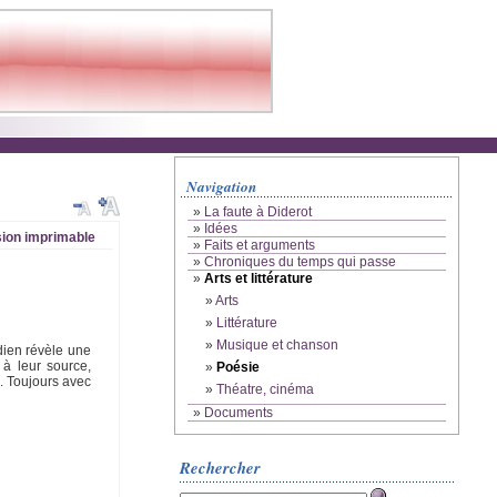
Navigation
»
La faute à Diderot
»
Idées
ion imprimable
»
Faits et arguments
»
Chroniques du temps qui passe
»
Arts et littérature
»
Arts
»
Littérature
»
Musique et chanson
dien révèle une
 à leur source,
»
Poésie
s. Toujours avec
»
Théatre, cinéma
»
Documents
Rechercher