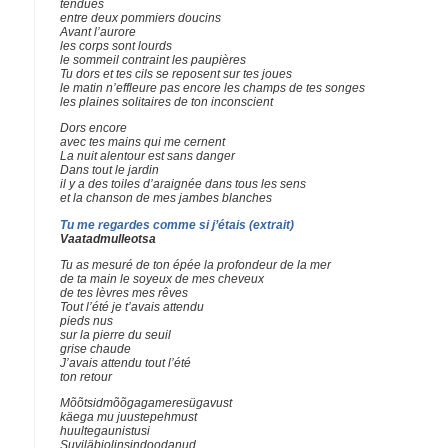
tendues
entre deux pommiers doucins
Avant l’aurore
les corps sont lourds
le sommeil contraint les paupières
Tu dors et tes cils se reposent sur tes joues
le matin n’effleure pas encore les champs de tes songes
les plaines solitaires de ton inconscient
Dors encore
avec tes mains qui me cernent
La nuit alentour est sans danger
Dans tout le jardin
il y a des toiles d’araignée dans tous les sens
et la chanson de mes jambes blanches
Tu me regardes comme si j’étais (extrait)
Vaatadmulleotsa
Tu as mesuré de ton épée la profondeur de la mer
de ta main le soyeux de mes cheveux
de tes lèvres mes rêves
Tout l’été je t’avais attendu
pieds nus
sur la pierre du seuil
grise chaude
J’avais attendu tout l’été
ton retour
Mõõtsidmõõgagameresügavust
käega mu juustepehmust
huultegaunistusi
Suviläbiolinsindoodanud