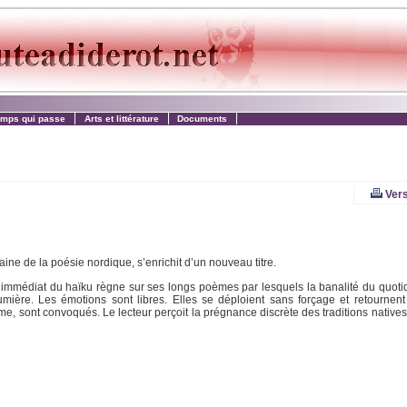
emps qui passe
Arts et littérature
Documents
Vers
aine de la poésie nordique, s’enrichit d’un nouveau titre.
rit immédiat du haïku règne sur ses longs poèmes par lesquels la banalité du quoti
mière. Les émotions sont libres. Elles se déploient sans forçage et retournent
asme, sont convoqués. Le lecteur perçoit la prégnance discrète des traditions native