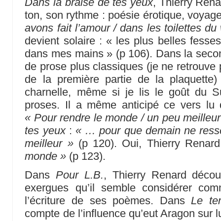
Dans la braise de tes yeux
, Thierry Ren
ton, son rythme : poésie érotique, voyag
avons fait l’amour / dans les toilettes d
devient solaire : « les plus belles fesse
dans mes mains » (p 106). Dans la second
de prose plus classiques (je ne retrouv
de la première partie de la plaquette
charnelle, même si je lis le goût du 
proses. Il a même anticipé ce vers l
« Pour rendre le monde / un peu meilleur
tes yeux
:
« … pour que demain ne ressem
meilleur »
(p 120). Oui, Thierry Renar
monde »
(p 123).
Dans
Pour L.B.
, Thierry Renard découv
exergues qu’il semble considérer co
l’écriture de ses poèmes. Dans
Le te
compte de l’influence qu’eut Aragon sur l