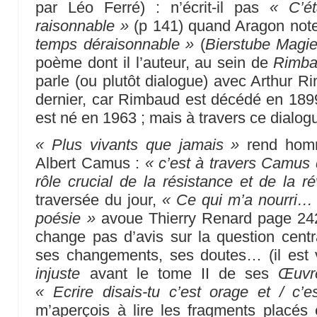
par Léo Ferré) : n’écrit-il pas
« C’é
raisonnable »
(p 141) quand Aragon not
temps déraisonnable »
(
Bierstube Magi
poème dont il l’auteur, au sein de
Rimba
parle (ou plutôt dialogue) avec Arthur Ri
dernier, car Rimbaud est décédé en 189
est né en 1963 ; mais à travers ce dialog
« Plus vivants que jamais »
rend hom
Albert Camus :
« c’est à travers Camus 
rôle crucial de la résistance et de la ré
traversée du jour,
« Ce qui m’a nourri… /
poésie »
avoue Thierry Renard page 242, 
change pas d’avis sur la question cent
ses changements, ses doutes… (il est v
injuste
avant le tome II de ses
Œuvr
« Ecrire disais-tu c’est orage et / c’
m’aperçois à lire les fragments placés 