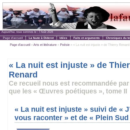
Aujourd'hui, nous sommes le :
7 Août 2026
Page d'accueil
La faute à Diderot
Idées
Faits et arguments
Chroniques du t
Page d'accueil
»
Arts et littérature
»
Poésie
» « La nuit est injuste » de Thierry Renard
« La nuit est injuste » de Thie
Renard
Ce recueil nous est recommandée par 
que les « Œuvres poétiques », tome II
« La nuit est injuste » suivi de «
vous raconter » et de « Plein Sud