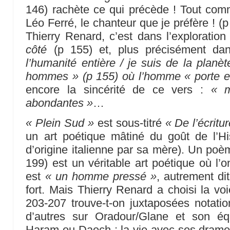
146) rachète ce qui précède ! Tout com
Léo Ferré, le chanteur que je préfère ! (p
Thierry Renard, c’est dans l’exploratio
côté
(p 155) et, plus précisément d
l’humanité entière / je suis de la planèt
hommes » (p 155) où l’homme « porte en 
encore la sincérité de ce vers :
« m
abondantes »
…
« Plein Sud »
est sous-titré
« De l’écritu
un art poétique mâtiné du goût de l’Hi
d’origine italienne par sa mère). Un po
199) est un véritable art poétique où l’
est
« un homme pressé »
, autrement di
fort. Mais Thierry Renard a choisi la v
203-207 trouve-t-on juxtaposées notati
d’autres sur Oradour/Glane et son équ
Haram ou Daech : la vie avec ses drame