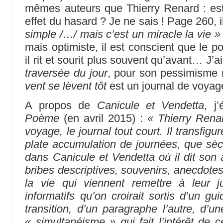
mêmes auteurs que Thierry Renard : est
effet du hasard ? Je ne sais ! Page 260, il
simple /…/ mais c’est un miracle la vie »
mais optimiste, il est conscient que le 
il rit et sourit plus souvent qu’avant… J
traversée du jour
, pour son pessimisme 
vent se lèvent tôt
est un journal de voyag
A propos de
Canicule et Vendetta
, j
Poème
(en avril 2015) :
« Thierry Renar
voyage, le journal tout court. Il transfigu
plate accumulation de journées, que sè
dans Canicule et Vendetta où il dit son 
bribes descriptives, souvenirs, anecdotes,
la vie qui viennent remettre à leur 
informatifs qu’on croirait sortis d’un g
transition, d’un paragraphe l’autre, d’un
« simultanéisme » qui fait l’intérêt de c