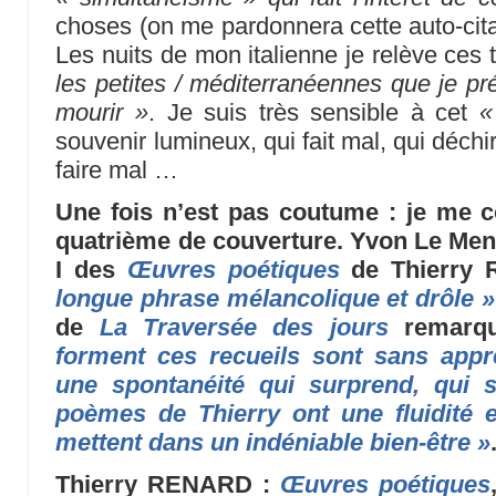
choses (on me pardonnera cette auto-cita
Les nuits de mon italienne je relève ces 
les petites / méditerranéennes que je pré
mourir »
. Je suis très sensible à cet
«
souvenir lumineux, qui fait mal, qui déch
faire mal …
Une fois n’est pas coutume : je me c
quatrième de couverture. Yvon Le Men
I des
Œuvres poétiques
de Thierry 
longue phrase mélancolique et drôle »
de
La Traversée des jours
remarq
forment ces recueils sont sans apprê
une spontanéité qui surprend, qui s
poèmes de Thierry ont une fluidité 
mettent dans un indéniable bien-être »
Thierry RENARD :
Œuvres poétiques