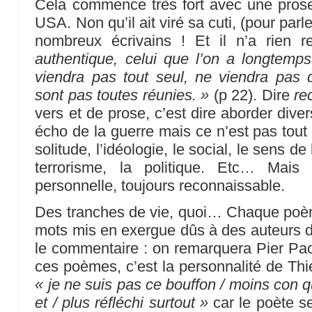
Cela commence très fort avec une prose
USA. Non qu’il ait viré sa cuti, (pour pa
nombreux écrivains ! Et il n’a rien 
authentique, celui que l’on a longtem
viendra pas tout seul, ne viendra pas 
sont pas toutes réunies. »
(p 22). Dire
re
vers et de prose, c’est dire aborder div
écho de la guerre mais ce n’est pas tout 
solitude, l’idéologie, le social, le sens de l
terrorisme, la politique. Etc… Mais 
personnelle, toujours reconnaissable.
Des tranches de vie, quoi… Chaque po
mots mis en exergue dûs à des auteurs di
le commentaire : on remarquera Pier Paol
ces poèmes, c’est la personnalité de Thier
« je ne suis pas ce bouffon / moins con qu
et / plus réfléchi surtout »
car le poète s