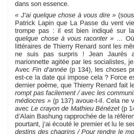
dans son essence.
« J’ai quelque chose à vous dire »
(sous-
Patrick Lapin que La Passe du vent vie
trompe pas : il est bien indiqué sur la
quelque chose à vous raconter »
… Où j
littéraires de Thierry Renard sont les m
ne suis pas surpris ! Jean Jaurès
marionnette agitée par les socialistes, j
Avec
Fin d’année
(p 134), les choses pre
est-ce la date qui impose cela ? Force es
dernier poème, que Thierry Renard fait le
rompt pas facilement / avec les communi
médiocres »
(p 137) avoue-t-il. Cela ne 
avec
Le crayon de Mathieu Bénézet
(p 1
d’Alain Bashung rapprochée de la référe
pourtant, j’ai écouté le premier et lu le 
destins des chagrins / Pour rendre le m