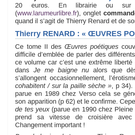
20 euros. En librairie ou sur 
(
www.larumeurlibre.fr
), onglet
command
quand il s’agit de Thierry Renard et de so
Thierry RENARD : « ŒUVRES POE
Ce tome II des
Œuvres poétiques
couvr
difficile d’emblée de parler des différe
ce volume car c’est une extrême liberté
dans
Je me baigne nu
alors que dès
s’allongent occasionnellement, l’érotis
cohabitent / sur la paille sèche »
, p 34)
parue en 1989 chez Verso cela se génér
son apparition (p 62) et le confirme. Cep
de tes yeux
(parue en 1990 chez Pleine
prend sa vitesse de croisière avec
Changement important !