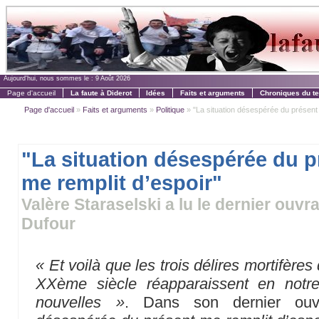
Aujourd'hui, nous sommes le :
9 Août 2026
Page d'accueil
La faute à Diderot
Idées
Faits et arguments
Chroniques du t
Page d'accueil
»
Faits et arguments
»
Politique
» "La situation désespérée du présent 
"La situation désespérée du p
me remplit d’espoir"
Valère Staraselski a lu le dernier ouv
Dufour
« Et voilà que les trois délires mortifèr
XXème siècle réapparaissent en notr
nouvelles »
. Dans son dernier ou