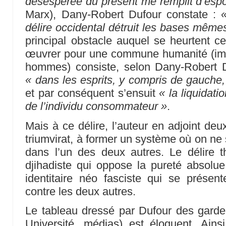
désespérée du présent me remplit d’espo
Marx), Dany-Robert Dufour constate :
«
délire occidental détruit les bases mêmes
principal obstacle auquel se heurtent ce
œuvrer pour une commune humanité (impl
hommes) consiste, selon Dany-Robert Du
« dans les esprits, y compris de gauche, 
et par conséquent s’ensuit
« la liquidati
de l’individu consommateur »
.
Mais à ce délire, l’auteur en adjoint deu
triumvirat, à former un système où on ne 
dans l’un des deux autres. Le délire t
djihadiste qui oppose la pureté absolue,
identitaire néo fasciste qui se prése
contre les deux autres.
Le tableau dressé par Dufour des garde
Université, médias) est éloquent. Ains