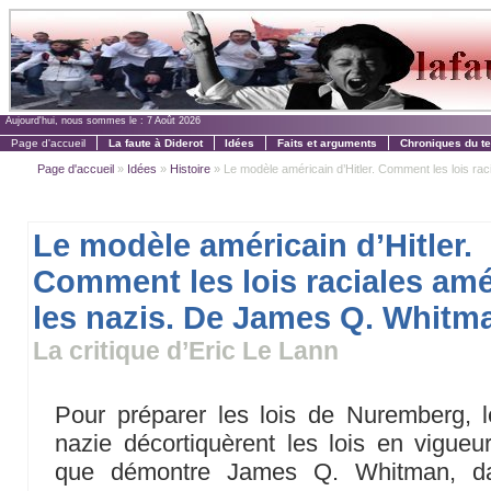
Aujourd'hui, nous sommes le :
7 Août 2026
Page d'accueil
La faute à Diderot
Idées
Faits et arguments
Chroniques du t
Page d'accueil
»
Idées
»
Histoire
» Le modèle américain d’Hitler. Comment les lois racia
Le modèle américain d’Hitler.
Comment les lois raciales amé
les nazis. De James Q. Whitm
La critique d’Eric Le Lann
Pour préparer les lois de Nuremberg, l
nazie décortiquèrent les lois en vigueu
que démontre James Q. Whitman, da