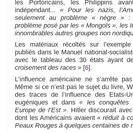
les Portoricains, les Philippins av
indépendant...
« Pour les nazis, l’Am
seulement au problème « nègre » : e
problème posé par les « Mongols », les In
innombrables autres groupes non nordiq
Les matériaux récoltés sur l’exemple
publiés dans le Manuel national-socialiste
avec le tableau des 30 états ayant 
croisement des races »
[
6
]
.
L’influence américaine ne s’arrête p
Même si ce n’est pas le sujet du livre, 
des traces de l’influence des Etats-
eugéniques et dans
« les conquêtes 
Europe de l’Est »
. Hitler discourait ave
dont les Américains avaient
« réduit à c
Peaux Rouges à quelques centaines de mi