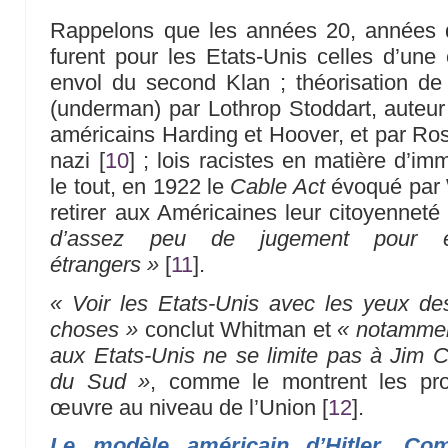
Rappelons que les années 20, années 
furent pour les Etats-Unis celles d’une
envol du second Klan ; théorisation d
(underman) par Lothrop Stoddart, auteur 
américains Harding et Hoover, et par Ros
nazi
[
10
]
; lois racistes en matière d’im
le tout, en 1922 le
Cable Act
évoqué par 
retirer aux Américaines leur citoyennet
d’assez peu de jugement pour é
étrangers »
[
11
]
.
« Voir les Etats-Unis avec les yeux d
choses »
conclut Whitman et
« notamment
aux Etats-Unis ne se limite pas à Jim Cr
du Sud »
, comme le montrent les pr
œuvre au niveau de l’Union
[
12
]
.
Le modèle américain d’Hitler. Com