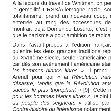
A la lecture du travail de Whitman, on pe
la gémellité URSS/Allemagne nazie, so
totalitarisme, prend un nouveau coup, e
enterrée au rang des accessoires 
montrait déjà Domenico Losurto, c’est pl
que le nazisme a pour ambition de radical
Dans l’avant-propos à l’édition frança
qu’entre les deux grandes traditions rép
au XVIIIème siècle, seule l’américaine p
car dès son avènement l’américaine éta
les hommes blancs libres »
. Il prend
Arendt pour qui
« la Révolution fra
désastre, tandis que la Révolution amé
succès le plus triomphant »
[
9
]
. Cette 
pour les hommes blancs libres »
, rejoin
du peuple des seigneurs »
utilisé pa
Contre-histoire du libéralisme
notamment