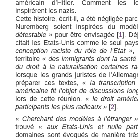
américain d’Hitler. Comment les lo
inspirèrent les nazis.
Cette histoire, écrit-il, a été négligée par
Nuremberg soient inspirées du modè
détestable »
pour être envisagée
[
1
]
. Dé
citait les Etats-Unis comme le seul pa
conception raciste du rôle de l’Etat »
,
territoire
« des immigrants dont la santé
du droit à la naturalisation certaines r
lorsque les grands juristes de l’Allemag
préparer ces textes,
« la transcription
américaine fit l’objet de discussions lo
lors de cette réunion,
« le droit améri
participants les plus radicaux »
[
2
]
.
« Cherchant des modèles à l’étranger 
trouvé
« aux Etats-Unis et nulle part
domaines sont évoqués de manière très 