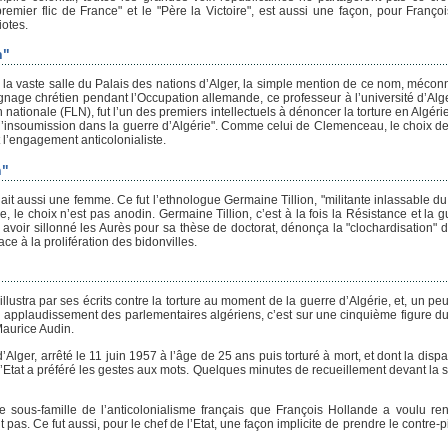
ier flic de France" et le "Père la Victoire", est aussi une façon, pour Franço
iotes.
n"
 la vaste salle du Palais des nations d’Alger, la simple mention de ce nom, mécon
age chrétien pendant l’Occupation allemande, ce professeur à l’université d’Alge
nationale (FLN), fut l’un des premiers intellectuels à dénoncer la torture en Algérie. 
 à l’insoumission dans la guerre d’Algérie". Comme celui de Clemenceau, le choix 
 et l’engagement anticolonialiste.
n"
lait aussi une femme. Ce fut l’ethnologue Germaine Tillion, "militante inlassable d
e choix n’est pas anodin. Germaine Tillion, c’est à la fois la Résistance et la gu
ès avoir sillonné les Aurès pour sa thèse de doctorat, dénonça la "clochardisation" 
ce à la prolifération des bidonvilles.
illustra par ses écrits contre la torture au moment de la guerre d’Algérie, et, un pe
e applaudissement des parlementaires algériens, c’est sur une cinquième figure d
 Maurice Audin.
lger, arrêté le 11 juin 1957 à l’âge de 25 ans puis torturé à mort, et dont la disp
e l’Etat a préféré les gestes aux mots. Quelques minutes de recueillement devant la 
re sous-famille de l’anticolonialisme français que François Hollande a voulu 
 pas. Ce fut aussi, pour le chef de l’Etat, une façon implicite de prendre le contre-p