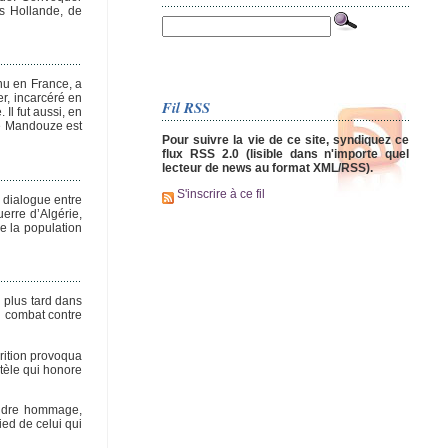
is Hollande, de
nu en France, a
r, incarcéré en
Fil RSS
Il fut aussi, en
de Mandouze est
Pour suivre la vie de ce site, syndiquez ce
flux RSS 2.0 (lisible dans n'importe quel
lecteur de news au format XML/RSS).
S'inscrire à ce fil
u dialogue entre
erre d’Algérie,
de la population
u plus tard dans
u combat contre
arition provoqua
stèle qui honore
rendre hommage,
ied de celui qui