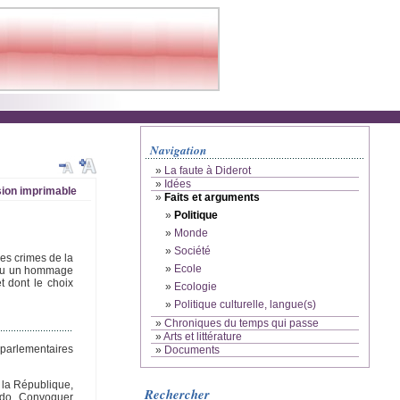
Navigation
»
La faute à Diderot
»
Idées
ion imprimable
»
Faits et arguments
»
Politique
»
Monde
»
Société
es crimes de la
»
Ecole
rendu un hommage
t dont le choix
»
Ecologie
»
Politique culturelle, langue(s)
»
Chroniques du temps qui passe
»
Arts et littérature
 parlementaires
»
Documents
i la République,
Rechercher
redo. Convoquer