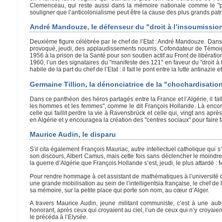
Clemenceau, qui reste aussi dans la mémoire nationale comme le "prem
souligner que l’anticolonialisme peut être la cause des plus grands patr
André Mandouze, le défenseur du "droit à l’insoumissio
Deuxième figure célébrée par le chef de l’Etat : André Mandouze. Dans
provoqué, jeudi, des applaudissements nourris. Cofondateur de Témoign
1956 à la prison de la Santé pour son soutien actif au Front de libération 
1960, l’un des signataires du "manifeste des 121" en faveur du "droit
habile de la part du chef de l’Etat : il fait le pont entre la lutte antinazie
Germaine Tillion, la dénonciatrice de la "chochardisatio
Dans ce panthéon des héros partagés entre la France et l’Algérie, il fal
les hommes et les femmes", comme le dit François Hollande. Là encore, l
celle qui faillit perdre la vie à Ravensbrück et celle qui, vingt ans apr
en Algérie et y encouragea la création des "centres sociaux" pour faire fa
Maurice Audin, le disparu
S’il cita également François Mauriac, autre intellectuel catholique qui s’
son discours, Albert Camus, mais cette fois sans déclencher le moindr
la guerre d’Algérie que François Hollande s’est, jeudi, le plus attardé :
Pour rendre hommage à cet assistant de mathématiques à l’université d’A
une grande mobilisation au sein de l’intelligentsia française, le chef d
sa mémoire, sur la petite place qui porte son nom, au cœur d’Alger.
A travers Maurice Audin, jeune militant communiste, c’est à une aut
honorant, après ceux qui croyaient au ciel, l’un de ceux qui n’y croyaient
le précéda à l’Elysée.