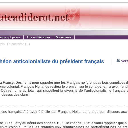
emps qui passe
Arts et littérature
Documents
in...Le panthéon (...)
éon anticolonialiste du président français
Vers
la France. Des noms pour rappeler que les Français ne furent pas tous complices d
stème colonial, François Hollande restera le premier, sur le sol algérien, à avoir 
uatre noms au total, qui rappellent la diversité de l’anticolonialisme français e
au-dessus des clans.
nces françaises" à avoir été cité par François Hollande lors de son discours aux
e de Jules Ferry au début des années 1880, le chef de l’Etat a voulu rappeler que s
l’empire colonial, toutes les grandes voix républicaines ne partagèrent pas ce c