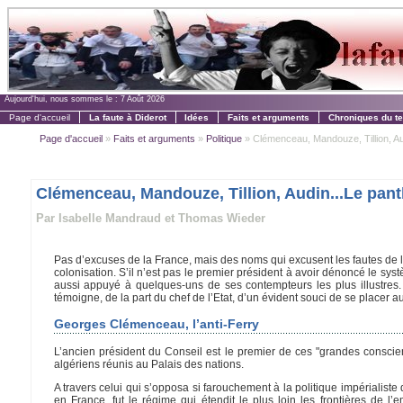
Aujourd'hui, nous sommes le :
7 Août 2026
Page d'accueil
La faute à Diderot
Idées
Faits et arguments
Chroniques du t
Page d'accueil
»
Faits et arguments
»
Politique
» Clémenceau, Mandouze, Tillion, Aud
Clémenceau, Mandouze, Tillion, Audin...Le panth
Par Isabelle Mandraud et Thomas Wieder
Pas d’excuses de la France, mais des noms qui excusent les fautes de 
colonisation. S’il n’est pas le premier président à avoir dénoncé le sy
aussi appuyé à quelques-uns de ses contempteurs les plus illustres. Q
témoigne, de la part du chef de l’Etat, d’un évident souci de se placer 
Georges Clémenceau, l’anti-Ferry
L’ancien président du Conseil est le premier de ces "grandes conscie
algériens réunis au Palais des nations.
A travers celui qui s’opposa si farouchement à la politique impérialist
en France, fut le régime qui étendit le plus loin les frontières de 