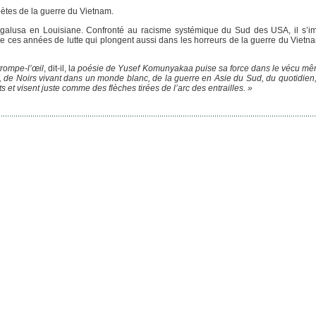
ètes de la guerre du Vietnam.
alusa en Louisiane. Confronté au racisme systémique du Sud des USA, il s’im
e ces années de lutte qui plongent aussi dans les horreurs de la guerre du Vietnam
trompe-l’œil
, dit-il, l
a poésie de Yusef Komunyakaa puise sa force dans le vécu mêm
, de Noirs vivant dans un monde blanc, de la guerre en Asie du Sud, du quotidien, 
s et visent juste comme des flèches tirées de l’arc des entrailles. »