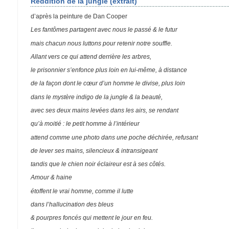
Reddition de la jungle (extrait)
d’après la peinture de Dan Cooper
Les fantômes partagent avec nous le passé & le futur
mais chacun nous luttons pour retenir notre souffle.
Allant vers ce qui attend derrière les arbres,
le prisonnier s’enfonce plus loin en lui-même, à distance
de la façon dont le cœur d’un homme le divise, plus loin
dans le mystère indigo de la jungle & la beauté,
avec ses deux mains levées dans les airs, se rendant
qu’à moitié : le petit homme à l’intérieur
attend comme une photo dans une poche déchirée, refusant
de lever ses mains, silencieux & intransigeant
tandis que le chien noir éclaireur est à ses côtés.
Amour & haine
étoffent le vrai homme, comme il lutte
dans l’hallucination des bleus
& pourpres foncés qui mettent le jour en feu.