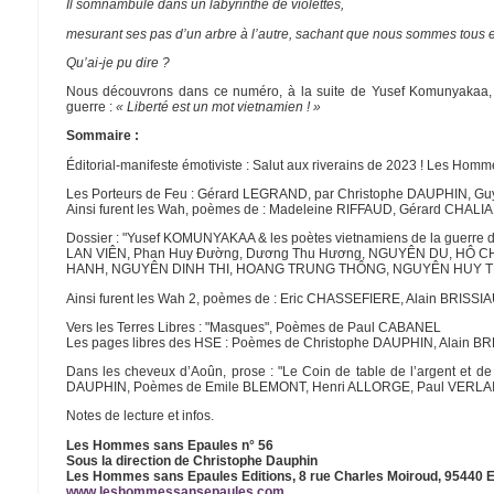
Il somnambule dans un labyrinthe de violettes,
mesurant ses pas d’un arbre à l’autre, sachant que nous sommes tous 
Qu’ai-je pu dire ?
Nous découvrons dans ce numéro, à la suite de Yusef Komunyakaa, de
guerre :
« Liberté est un mot vietnamien ! »
Sommaire :
Éditorial-manifeste émotiviste : Salut aux riverains de 2023 ! Les Ho
Les Porteurs de Feu : Gérard LEGRAND, par Christophe DAUPHIN, 
Ainsi furent les Wah, poèmes de : Madeleine RIFFAUD, Gérard CHA
Dossier : "Yusef KOMUNYAKAA & les poètes vietnamiens de la guer
LAN VIÊN, Phan Huy Đường, Dương Thu Hương, NGUYÊN DU, HÔ CH
HANH, NGUYÊN DINH THI, HOANG TRUNG THÔNG, NGUYÊN HUY TH
Ainsi furent les Wah 2, poèmes de : Eric CHASSEFIERE, Alain BRIS
Vers les Terres Libres : "Masques", Poèmes de Paul CABANEL
Les pages libres des HSE : Poèmes de Christophe DAUPHIN, Alain B
Dans les cheveux d’Aoûn, prose : "Le Coin de table de l’argent et de 
DAUPHIN, Poèmes de Emile BLEMONT, Henri ALLORGE, Paul VERLA
Notes de lecture et infos.
Les Hommes sans Epaules n° 56
Sous la direction de Christophe Dauphin
Les Hommes sans Epaules Editions, 8 rue Charles Moiroud, 95440 
www.leshommessansepaules.com