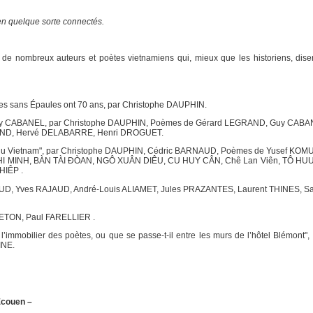
en quelque sorte connectés.
 nombreux auteurs et poètes vietnamiens qui, mieux que les historiens, disen
mmes sans Épaules ont 70 ans, par Christophe DAUPHIN.
Guy CABANEL, par Christophe DAUPHIN, Poèmes de Gérard LEGRAND, Guy CABA
LIAND, Hervé DELABARRE, Henri DROGUET.
re du Vietnam", par Christophe DAUPHIN, Cédric BARNAUD, Poèmes de Yusef K
I MINH, BÀN TÀI ĐÒAN, NGÔ XUÂN DIÊU, CU HUY CÂN, Chê Lan Viên, TÔ HUU
IÊP .
SIAUD, Yves RAJAUD, André-Louis ALIAMET, Jules PRAZANTES, Laurent THINES, 
RETON, Paul FARELLIER .
l’immobilier des poètes, ou que se passe-t-il entre les murs de l’hôtel Blémont",
INE.
Ecouen –