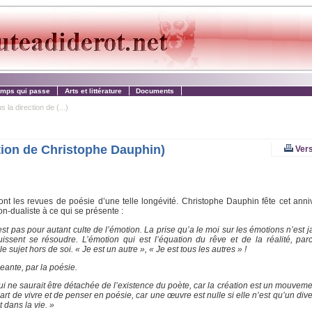
emps qui passe
Arts et littérature
Documents
a direction de (...)
tion de Christophe Dauphin)
Vers
t les revues de poésie d’une telle longévité. Christophe Dauphin fête cet anni
n-dualiste à ce qui se présente :
est pas pour autant culte de l’émotion. La prise qu’a le moi sur les émotions n’est
ssent se résoudre. L’émotion qui est l’équation du rêve et de la réalité, parce 
 sujet hors de soi. « Je est un autre », « Je est tous les autres » !
geante, par la poésie.
ui ne saurait être détachée de l’existence du poète, car la création est un mouvemen
 art de vivre et de penser en poésie, car une œuvre est nulle si elle n’est qu’un dive
 dans la vie. »