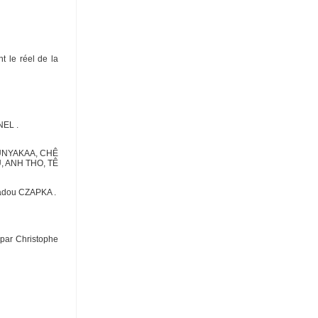
t le réel de la
NEL .
OMUNYAKAA, CHÊ
, ANH THO, TÊ
Sadou CZAPKA .
 par Christophe