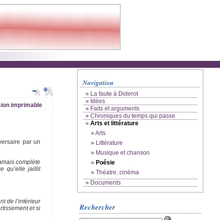
Navigation
»
La faute à Diderot
»
Idées
ion imprimable
»
Faits et arguments
»
Chroniques du temps qui passe
»
Arts et littérature
»
Arts
versaire par un
»
Littérature
»
Musique et chanson
 jamais complète
»
Poésie
qu’elle jaillit
»
Théatre, cinéma
»
Documents
t de l’intérieur
Rechercher
rtissement et si