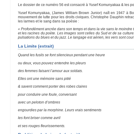
Le dossier de ce numéro 56 est consacré à Yusef Komunyakaa & les po
Yusef Komunyakaa, (James William Brown Junior) naît en 1947 à Bog
mouvement de lutte pour les droits civiques. Christophe Dauphin retrac
les larmes et le sang dans sa poésie :
« Profondément ancrée dans son temps et dans la vie sans le moindre 
et les racines du poète. Les images sont celles du Sud et de sa culture
pulsations du blues et du jazz. Le langage est aérien, les vers sont court
La Limite (extrait)
Quand les fusils se font silencieux pendant une heure
ou deux, vous pouvez entendre les pleurs
des femmes faisant l’amour aux soldats.
Elles ont une mémoire sans pitié
& savent comment porter des robes claires
pour conduire une foule, conversant
avec un peloton d’ombres
engourdies par la morphine. Leurs vrais sentiments
les font briser comme avril
et ses rouges fleurissements.