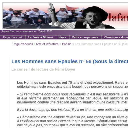
Aujourd'hui, nous sommes le :
7 Août 2026
Page d'accueil
La faute à Diderot
Idées
Faits et arguments
Chroniques du t
Page d'accueil
»
Arts et littérature
»
Poésie
» Les Hommes sans Epaules n° 56 (Sous l
Les Hommes sans Epaules n° 56 (Sous la direc
Le conseil de lecture de Rémi Boyer
Les Hommes sans Epaules ont 70 ans et c’est exceptionnel. Rares son
éditorial-manifeste émotiviste dans lequel nous percevons un rapport no
« Si l’émotivisme dont nous nous réclamons, n’est pas sensiblerie, il n’
et elle réclame justement un lâcher-prise par lequel les tensions pui
brutalement, comme une réaction devant l’irritation d’une blessure, met le
Il y a là davantage qu’une intuition, il y a un chemin, une quête intransi
« L’émotivisme est une attitude devant la vie, une conception du vivre q
à l’extérieur et non pas de l’extérieur sur la façade. L’émotivisme est un
elle ne joue pas, pour celui qui la met en question, un rôle prépondérant