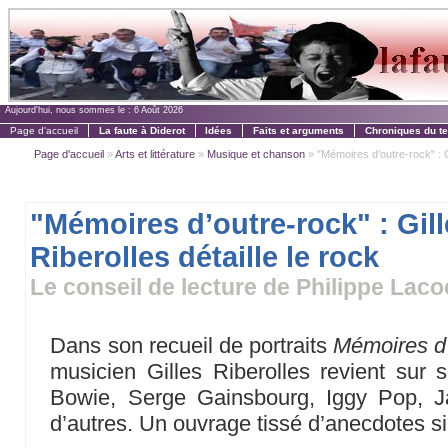
Aujourd'hui, nous sommes le :
6 Août 2026
Page d'accueil
La faute à Diderot
Idées
Faits et arguments
Chroniques du t
Page d'accueil
»
Arts et littérature
»
Musique et chanson
» "Mémoires d’outre-rock" : Gil
"Mémoires d’outre-rock" : Gil
Riberolles détaille le rock
Le conseil de lecture de Philippe Lac
Dans son recueil de portraits
Mémoires d’
musicien Gilles Riberolles revient sur
Bowie, Serge Gainsbourg, Iggy Pop, 
d’autres. Un ouvrage tissé d’anecdotes si