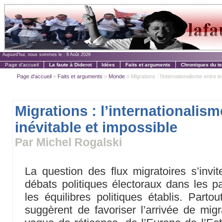
Aujourd'hui, nous sommes le :
8 Août 2026
Page d'accueil
La faute à Diderot
Idées
Faits et arguments
Chroniques du t
Page d'accueil
»
Faits et arguments
»
Monde
» Migrations : l’internationalisme entre iné
Migrations : l’internationalism
inévitable et impossible
Par Michel Rogalski
La question des flux migratoires s’inv
débats politiques électoraux dans les 
les équilibres politiques établis. Partou
suggèrent de favoriser l’arrivée de mi