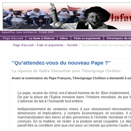
Aujourd'hui, nous sommes le :
6 Août 2026
Page d'accueil
La faute à Diderot
Idées
Faits et arguments
Chroniques du t
Page d'accueil
»
Faits et arguments
»
Société
» "Qu’attendez-vous du nouveau Pap
"Qu’attendez-vous du nouveau Pape ?"
La réponse de Valère Staraselski pour Témoignage Chrétien
Avant la nomination du Pape François, Témoignage Chrétien a demandé à un c
Le pape, vicaire du christ, est d’abord homme de foi. Bien évidemment, 
De par la place de l’Eglise romaine dans l’Histoire mondiale, de par l
s’adresse de fait à l’humanité tout entière.
Indépendamment de certaines mises à jour absolument nécessaires,
dimensions et implications, y compris économiques et sociales. Il e
marchandisation des biens et des personnes à l’échelle mondiale et l’e
connues. En la matière, en rester à la posture serait coupable. Le d
paraît être la condition
sine qua non
pour un monde qui prenne l’autre 