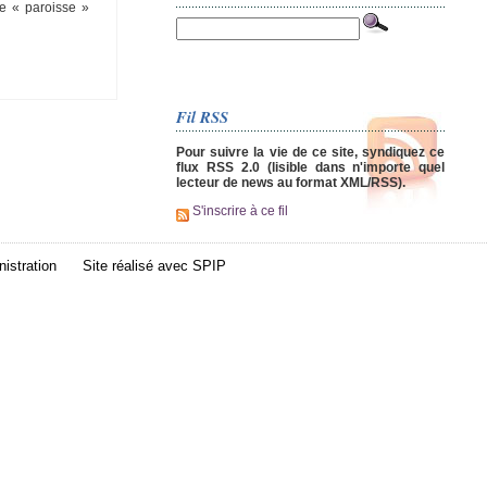
ue « paroisse »
Fil RSS
Pour suivre la vie de ce site, syndiquez ce
flux RSS 2.0 (lisible dans n'importe quel
lecteur de news au format XML/RSS).
S'inscrire à ce fil
istration
Site réalisé avec
SPIP