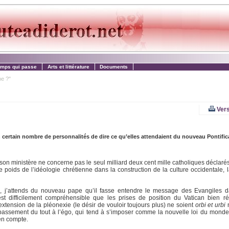
emps qui passe
Arts et littérature
Documents
e ?"
Vers
ertain nombre de personnalités de dire ce qu’elles attendaient du nouveau Pontifica
son ministère ne concerne pas le seul milliard deux cent mille catholiques déclarés
e poids de l’idéologie chrétienne dans la construction de la culture occidentale, 
 j’attends du nouveau pape qu’il fasse entendre le message des Evangiles d
st difficilement compréhensible que les prises de position du Vatican bien ré
xtension de la pléonexie (le désir de vouloir toujours plus) ne soient
orbi et urbi
n
épassement du tout à l’égo, qui tend à s’imposer comme la nouvelle loi du mond
en compte.