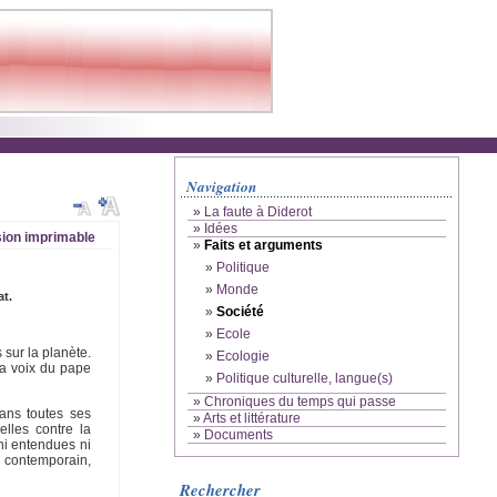
Navigation
»
La faute à Diderot
»
Idées
ion imprimable
»
Faits et arguments
»
Politique
»
Monde
t.
»
Société
»
Ecole
 sur la planète.
»
Ecologie
la voix du pape
»
Politique culturelle, langue(s)
»
Chroniques du temps qui passe
ans toutes ses
»
Arts et littérature
elles contre la
»
Documents
i entendues ni
e contemporain,
Rechercher