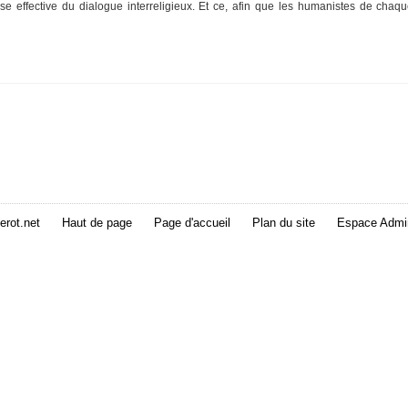
ise effective du dialogue interreligieux. Et ce, afin que les humanistes de chaq
erot.net
Haut de page
Page d'accueil
Plan du site
Espace Admin