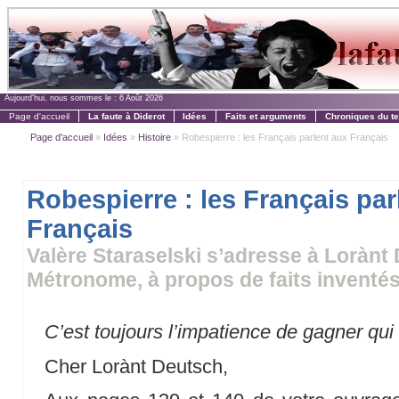
Aujourd'hui, nous sommes le :
6 Août 2026
Page d'accueil
La faute à Diderot
Idées
Faits et arguments
Chroniques du t
Page d'accueil
»
Idées
»
Histoire
» Robespierre : les Français parlent aux Français
Robespierre : les Français par
Français
Valère Staraselski s’adresse à Lorànt
Métronome, à propos de faits inventés 
C’est toujours l’impatience de gagner qui 
Cher Lorànt Deutsch,