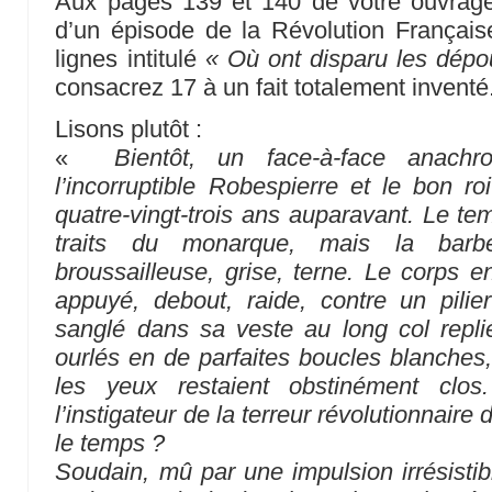
Aux pages 139 et 140 de votre ouvra
d’un épisode de la Révolution Françai
lignes intitulé
« Où ont disparu les dépou
consacrez 17 à un fait totalement inventé
Lisons plutôt :
«
Bientôt, un face-à-face anachr
l’incorruptible Robespierre et le bon ro
quatre-vingt-trois ans auparavant. Le tem
traits du monarque, mais la barb
broussailleuse, grise, terne. Le corps e
appuyé, debout, raide, contre un pilier
sanglé dans sa veste au long col repli
ourlés en de parfaites boucles blanches,
les yeux restaient obstinément clos
l’instigateur de la terreur révolutionnaire
le temps ?
Soudain, mû par une impulsion irrésisti