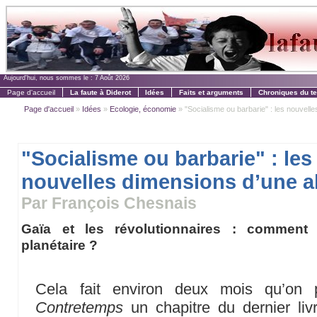
Aujourd'hui, nous sommes le :
7 Août 2026
Page d'accueil
La faute à Diderot
Idées
Faits et arguments
Chroniques du t
Page d'accueil
»
Idées
»
Ecologie, économie
» "Socialisme ou barbarie" : les nouvelle
"Socialisme ou barbarie" : les
nouvelles dimensions d’une al
Par François Chesnais
Gaïa et les révolutionnaires : comment 
planétaire ?
Cela fait environ deux mois qu’on p
Contretemps
un chapitre du dernier liv