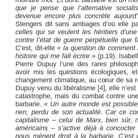
que je pense que l’alternative sociali
devenue encore plus concrète aujourd’
Stengers dit sans ambages d’où elle p
celles qui se veulent les héritiers d’un
contre l’état de guerre perpétuelle que f
C’est, dit-elle
« la question de comment h
histoire qui me fait écrire »
(p.19). Isabe
Pierre Dupuy l’une des rares philosop
avoir mis les questions écologiques, e
changement climatique, au cœur de sa réf
Dupuy venu du libéralisme
[
4
]
, elle n’es
catastrophe, mais du combat contre une
barbarie.
« Un autre monde est possible 
rien, perdu de son actualité. Car ce cont
capitalisme – celui de Marx, bien sûr,
américains – s’active déjà à concocter
nous mènent droit à la barbarie. C’est d