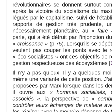
révolutionnaires se donnent surtout com
après la victoire du socialisme du ma
légués par le capitalisme, suivi de l’éta
rapports de gestion très prudente, 
nécessairement planétaire, au
« faire 
parle, qui a été détruit par l’injonction d
« croissance »
(p.75). Lorsqu’ils se dépê
veulent pas couper les ponts avec le r
« éco-socialistes » ont ces objectifs de 
gestion respectueuse des écosystèmes
[
Il n’y a pas qu’eux. Il y a quelques moi
même une variante de cette position. J’ai
proposées par Marx lorsque dans les dern
il ouvre aux
« hommes socialisés, 
associés »
, la perspective de
« combi
contrôler leurs échanges de matière av
les réaliser avec la moindre dépense de f