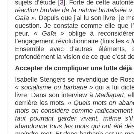
sujets d’étude
[
3
]
. Forte de cette autori
réaction brutale de la nature brutalisée »
Gaïa »
. Depuis que j’ai lu son livre, je 
question. Je constate comme elle que l’i
peur.
« Gaïa »
oblige à reconsidérer
l’engagement révolutionnaire (finis les
« 
Ensemble avec d’autres éléments, s
profondément la vision de ce que c’est d
Accepter de compliquer une lutte déjà t
Isabelle Stengers se revendique de Ros
« socialisme ou barbarie »
qui a lui dict
livre. Dans son interview à
Mediapart
, e
derrière les mots.
« Quels mots on aband
mots on considère comme radicalement d
faut pourtant garder vivant, même s’
abandonne tous les mots qui ont été dés
moindre mot. Et donc barbarie est un mot