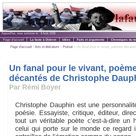
Aujourd'hui, nous sommes le :
8 Août 2026
Page d'accueil
La faute à Diderot
Idées
Faits et arguments
Chroniques du t
Page d'accueil
»
Arts et littérature
»
Poésie
» Un fanal pour le vivant, poèmes décantés
Un fanal pour le vivant, poèm
décantés de Christophe Daup
Par Rémi Boyer
Christophe Dauphin est une personnali
poésie. Essayiste, critique, éditeur, dire
tout un véritable poète c’est-à-dire un
celui qui porte sur le monde ce regard in