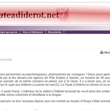
emps qui passe
Arts et littérature
Documents
Vers
raselski
èmes personnels ou psychologiques, phénomènes de contagion ? Deux jours après
molé par le feu devant une agence de Pôle Emploi à Nantes, un homme de 49 ans,
e se suicider de la même manière en pleine rue à St Ouen. Il y a treize ans, un 
 sur le sujet aux éditions La passe du vent
[
1
]
. La Faute à Diderot en donne ici un ext
 il avait chaud. L’intérieur de la station Châtelet bruissait du va-et-vient des sortie
cette cohue ordonnée et étouffante à la longue.
ela avait pris un tour nouveau depuis que son contrat au musée d’Orsay s’était achev