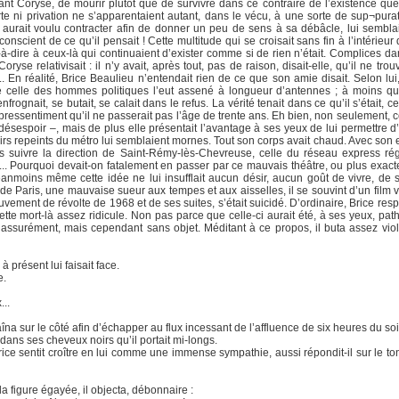
ant Coryse, de mourir plutôt que de survivre dans ce contraire de l’existence que 
rte ni privation ne s’apparentaient autant, dans le vécu, à une sorte de sup¬pur
e aurait voulu contracter afin de donner un peu de sens à sa débâcle, lui sembla
nscient de ce qu’il pensait ! Cette multitude qui se croisait sans fin à l’intérieur
à-dire à ceux-là qui continuaient d’exister comme si de rien n’était. Complices da
ryse relativisait : il n’y avait, après tout, pas de raison, disait-elle, qu’il ne tr
.. En réalité, Brice Beaulieu n’entendait rien de ce que son amie disait. Selon lu
ue celle des hommes politiques l’eut assené à longueur d’antennes ; à moins qu
enfrognait, se butait, se calait dans le refus. La vérité tenait dans ce qu’il s’était, cet
pressentiment qu’il ne passerait pas l’âge de trente ans. Eh bien, non seulement, c
le désespoir –, mais de plus elle présentait l’avantage à ses yeux de lui permettre
s repeints du métro lui semblaient mornes. Tout son corps avait chaud. Avec son es
pas suivre la direction de Saint-Rémy-lès-Chevreuse, celle du réseau express ré
... Pourquoi devait-on fatalement en passer par ce mauvais théâtre, ou plus exact
anmoins même cette idée ne lui insufflait aucun désir, aucun goût de vivre, de se
de Paris, une mauvaise sueur aux tempes et aux aisselles, il se souvint d’un film v
vement de révolte de 1968 et de ses suites, s’était suicidé. D’ordinaire, Brice respe
ette mort-là assez ridicule. Non pas parce que celle-ci aurait été, à ses yeux, pa
ue assurément, mais cependant sans objet. Méditant à ce propos, il buta assez vi
à présent lui faisait face.
e.
...
na sur le côté afin d’échapper au flux incessant de l’affluence de six heures du soi
ans ses cheveux noirs qu’il portait mi-longs.
ice sentit croître en lui comme une immense sympathie, aussi répondit-il sur le to
 la figure égayée, il objecta, débonnaire :