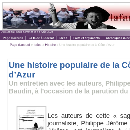
Aujourd'hui, nous sommes le :
6 Août 2026
Page d'accueil
La faute à Diderot
Idées
Faits et arguments
Chroniques du t
Page d'accueil
»
Idées
»
Histoire
» Une histoire populaire de la Côte d’Azur
Une histoire populaire de la C
d’Azur
Un entretien avec les auteurs, Philip
Baudin, à l’occasion de la parution d
Les auteurs de cette « sa
journaliste, Philippe Jérôme