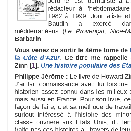
Jérôme, est journaliste à
L
rédacteur à l’hebdomadair
1982 à 1999. Journaliste et
Baudin a exercé dans
méditerranéens (
Le Provençal
,
Nice-M
Barbarin
Vous venez de sortir le 4ème tome de
la Côte d’Azur
. Ce titre me rappelle
Zinn
[
1
]
,
Une histoire populaire des Et
Philippe Jérôme :
Le livre de Howard Zi
J’ai fait connaissance avec lui lorsque j
historien assez connu dans les milieux
mais aussi en France. Pour son livre, ce
façon de faire, c’et sa méthode de travail 
surtout intéressé à l’histoire des minor
classe ouvrière aux Etats Unis, du fé
traite pas ces histoires au travers de leu