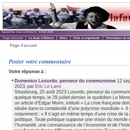
Aujourd'hui, nous sommes le :
8 Août 2026
Page d'accueil
La faute à Diderot
Idées
Faits et arguments
Chroniques du t
Page d'accueil
Poster votre commentaire
Votre réponse à :
12 se
Domenico Losurdo, penseur du communisme
2023, par
Eric Le Lann
Strasbourg, 25 août 2023 Losurdo, penseur du communis
quelque temps, le 29 juillet dernier, le quotidien Le Mond
un article d’Edgar Morin, intitulé « La crise française doit
située dans la complexité d’une polycrise mondiale ». Il y
notamment : « Il s’agit en même temps d’une crise de l
politique. Toute politique suppose une vision du monde 
l’humanité, une connaissance de l’économie et de l’histo