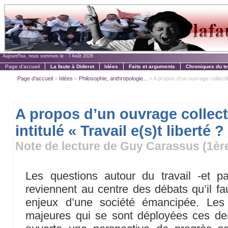
Aujourd'hui, nous sommes le :
7 Août 2026
Page d'accueil
La faute à Diderot
Idées
Faits et arguments
Chroniques du t
Page d'accueil
»
Idées
»
Philosophie, anthropologie...
» A propos d’un ouvrage collectif i
A propos d’un ouvrage collect
intitulé « Travail e(s)t liberté ?
Note de lecture de Guy Carassus (1ère
Les questions autour du travail -et p
reviennent au centre des débats qu’il fa
enjeux d’une société émancipée. Les 
majeures qui se sont déployées ces der