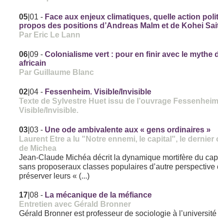
05
|01
-
Face aux enjeux climatiques, quelle action poli
propos des positions d’Andreas Malm et de Kohei Sai
Par Eric Le Lann
06
|09
-
Colonialisme vert : pour en finir avec le mythe 
africain
Par Guillaume Blanc
02
|04
-
Fessenheim. Visible/Invisible
Texte de Sylvestre Huet issu de l’ouvrage Fessenheim
Visible/Invisible.
03
|03
-
Une ode ambivalente aux « gens ordinaires »
Laurent Etre a lu "Notre ennemi, le capital", le dernie
de Michea
Jean-Claude Michéa décrit la dynamique mortifère du cap
sans proposeraux classes populaires d’autre perspective
préserver leurs « (...)
17
|08
-
La mécanique de la méfiance
Entretien avec Gérald Bronner
Gérald Bronner est professeur de sociologie à l’université