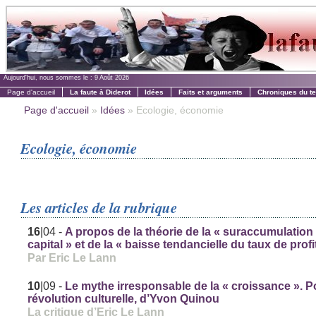
Aujourd'hui, nous sommes le :
9 Août 2026
Page d'accueil
La faute à Diderot
Idées
Faits et arguments
Chroniques du t
Page d'accueil
»
Idées
» Ecologie, économie
Ecologie, économie
Les articles de la rubrique
16
|04
-
A propos de la théorie de la « suraccumulation
capital » et de la « baisse tendancielle du taux de profi
Par Eric Le Lann
10
|09
-
Le mythe irresponsable de la « croissance ». 
révolution culturelle, d’Yvon Quinou
La critique d’Eric Le Lann