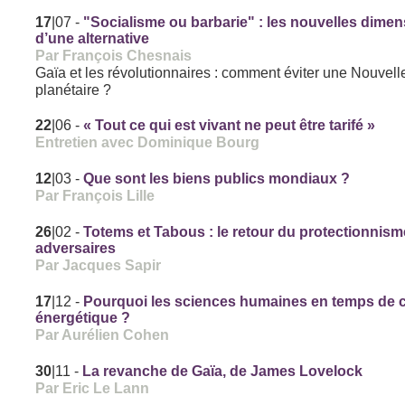
17
|07
-
"Socialisme ou barbarie" : les nouvelles dime
d’une alternative
Par François Chesnais
Gaïa et les révolutionnaires : comment éviter une Nouvel
planétaire ?
22
|06
-
« Tout ce qui est vivant ne peut être tarifé »
Entretien avec Dominique Bourg
12
|03
-
Que sont les biens publics mondiaux ?
Par François Lille
26
|02
-
Totems et Tabous : le retour du protectionnism
adversaires
Par Jacques Sapir
17
|12
-
Pourquoi les sciences humaines en temps de c
énergétique ?
Par Aurélien Cohen
30
|11
-
La revanche de Gaïa, de James Lovelock
Par Eric Le Lann