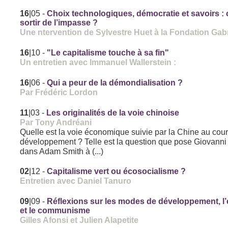
16
|05
-
Choix technologiques, démocratie et savoirs 
sortir de l’impasse ?
Une ntervention de Sylvestre Huet à la Fondation Gabr
16
|10
-
"Le capitalisme touche à sa fin"
Un entretien avec Immanuel Wallerstein :
16
|06
-
Qui a peur de la démondialisation ?
Par Frédéric Lordon
11
|03
-
Les originalités de la voie chinoise
Par Tony Andréani
Quelle est la voie économique suivie par la Chine au cou
développement ? Telle est la question que pose Giovanni 
dans Adam Smith à (...)
02
|12
-
Capitalisme vert ou écosocialisme ?
Entretien avec Daniel Tanuro
09
|09
-
Réflexions sur les modes de développement, l’
et le communisme
Gilles Afonsi et Julien Alapetite