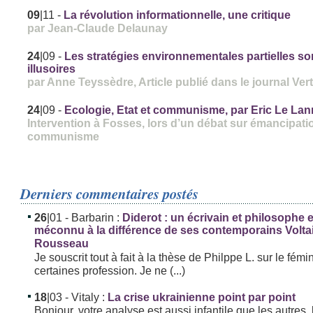
09
|11
-
La révolution informationnelle, une critique
par Jean-Claude Delaunay
24
|09
-
Les stratégies environnementales partielles so
illusoires
par Anne Teyssèdre, Article publié dans le journal Ver
24
|09
-
Ecologie, Etat et communisme, par Eric Le Lan
Intervention à Fosses, lors d’un débat sur émancipati
communisme
Derniers commentaires postés
26
|01
- Barbarin :
Diderot : un écrivain et philosophe
méconnu à la différence de ses contemporains Volta
Rousseau
Je souscrit tout à fait à la thèse de Philppe L. sur le fémi
certaines profession. Je ne (...)
18
|03
- Vitaly :
La crise ukrainienne point par point
Bonjour, votre analyse est aussi infantile que les autres. 