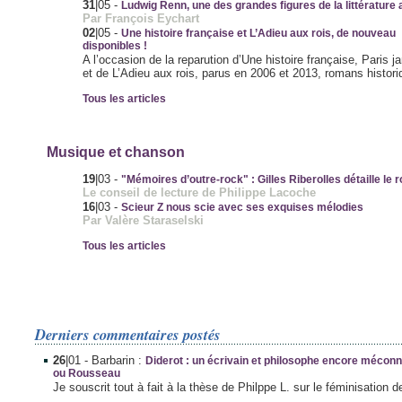
31
|05
-
Ludwig Renn, une des grandes figures de la littérature
Par François Eychart
02
|05
-
Une histoire française et L’Adieu aux rois, de nouveau
disponibles !
A l’occasion de la reparution d’Une histoire française, Paris j
et de L’Adieu aux rois, parus en 2006 et 2013, romans historiq
Tous les articles
Musique et chanson
19
|03
-
"Mémoires d’outre-rock" : Gilles Riberolles détaille le 
Le conseil de lecture de Philippe Lacoche
16
|03
-
Scieur Z nous scie avec ses exquises mélodies
Par Valère Staraselski
Tous les articles
Derniers commentaires postés
26
|01
- Barbarin :
Diderot : un écrivain et philosophe encore méconn
ou Rousseau
Je souscrit tout à fait à la thèse de Philppe L. sur le féminisation d