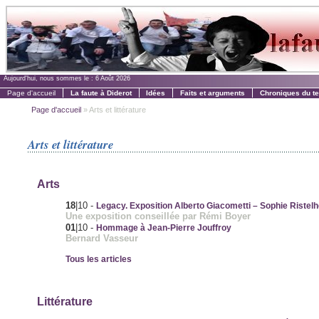
Aujourd'hui, nous sommes le :
6 Août 2026
Page d'accueil
La faute à Diderot
Idées
Faits et arguments
Chroniques du t
Page d'accueil
» Arts et littérature
Arts et littérature
Arts
18
|10
-
Legacy. Exposition Alberto Giacometti – Sophie Ristel
Une exposition conseillée par Rémi Boyer
01
|10
-
Hommage à Jean-Pierre Jouffroy
Bernard Vasseur
Tous les articles
Littérature