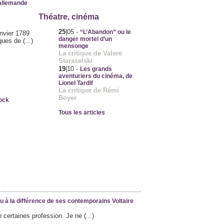
 allemande
Théatre, cinéma
25
|05
-
“L’Abandon” ou le
anvier 1789
danger mortel d’un
ues de (...)
mensonge
La critique de Valere
Staraselski
19
|10
-
Les grands
aventuriers du cinéma, de
Lionel Tardif
La critique de Rémi
Boyer
rock
Tous les articles
u à la différence de ses contemporains Voltaire
e certaines profession. Je ne (...)