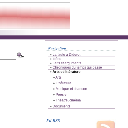
Navigation
»
La faute à Diderot
»
Idées
»
Faits et arguments
»
Chroniques du temps qui passe
»
Arts et littérature
»
Arts
»
Littérature
»
Musique et chanson
»
Poésie
»
Théatre, cinéma
»
Documents
Fil RSS