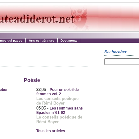
emps qui passe
Arts et littérature
Documents
Rechercher
Poésie
22
|06
-
heber
Pour un soleil de
femmes vol. 2
Les conseils poétique
de Rémi Boyer
05
|05
-
Les Hommes sans
Epaules n°61-62
Le conseils poétique de
Rémi Boyer
Tous les articles