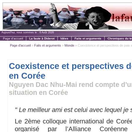
Aujourd'hui, nous sommes le :
6 Août 2026
Page d'accueil
La faute à Diderot
Idées
Faits et arguments
Chroniques du t
Page d'accueil
»
Faits et arguments
»
Monde
» Coexistence et perspectives de paix
Coexistence et perspectives d
en Corée
Nguyen Dac Nhu-Mai rend compte d’un
situation en Corée
" Le meilleur ami est celui avec lequel je s
Le 2ème colloque international de Corée,
organisé par l’Alliance Coréenne