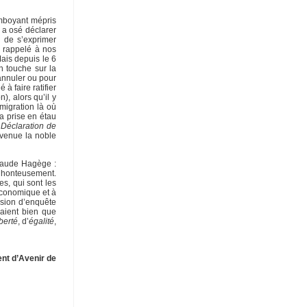
amboyant mépris
 a osé déclarer
s de s’exprimer
e rappelé à nos
ais depuis le 6
n touche sur la
annuler ou pour
 à faire ratifier
on), alors qu’il y
migration là où
ra prise en étau
a
Déclaration de
evenue la noble
Claude Hagège :
r honteusement.
s, qui sont les
 économique et à
ission d’enquête
aient bien que
iberté
, d’
égalité
,
nt d’Avenir de