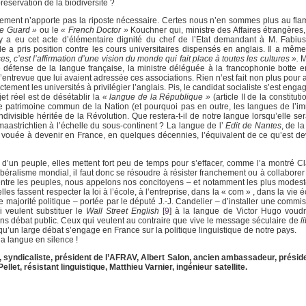
réservation de la biodiversité ?
ernement n’apporte pas la riposte nécessaire. Certes nous n’en sommes plus au fl
he Guard »
ou le
« French Doctor »
Kouchner qui, ministre des Affaires étrangères,
l y a eu cet acte d’élémentaire dignité du chef de l’Etat demandant à M. Fabiu
de a pris position contre les cours universitaires dispensés en anglais. Il a mêm
s, c’est l’affirmation d’une vision du monde qui fait place à toutes les cultures ».
M
 de défense de la langue française, la ministre déléguée à la francophonie botte e
entrevue que lui avaient adressée ces associations. Rien n’est fait non plus pour 
ctement les universités à privilégier l’anglais. Pis, le candidat socialiste s’est engagé
jet réel est de désétablir la
« langue de la République »
(article II de la constituti
e patrimoine commun de la Nation (et pourquoi pas en outre, les langues de l’im
ndivisible héritée de la Révolution. Que restera-t-il de notre langue lorsqu’elle se
 maastrichtien à l’échelle du sous-continent ? La langue de l’
Edit de Nantes
, de l
e vouée à devenir en France, en quelques décennies, l’équivalent de ce qu’est d
re d’un peuple, elles mettent fort peu de temps pour s’effacer, comme l’a montré 
éralisme mondial, il faut donc se résoudre à résister franchement ou à collabore
 entre les peuples, nous appelons nos concitoyens – et notamment les plus modeste
es fassent respecter la loi à l’école, à l’entreprise, dans la « com » , dans la vie
e majorité politique – portée par le député J.-J. Candelier – d’installer une comm
i veulent substituer le
Wall Street English
[
9
]
à la langue de Victor Hugo voudr
ans débat public. Ceux qui veulent au contraire que vive le message séculaire de
l
qu’un large débat s’engage en France sur la politique linguistique de notre pays.
a langue en silence !
syndicaliste, président de l’AFRAV, Albert Salon, ancien ambassadeur, préside
et, résistant linguistique, Matthieu Varnier, ingénieur satellite.