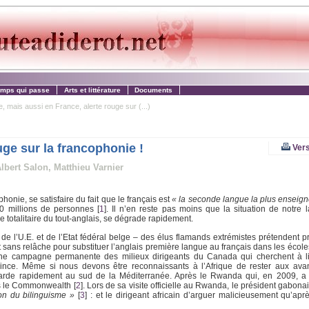
emps qui passe
Arts et littérature
Documents
 mais aussi en France, alerte rouge sur (...)
ge sur la francophonie !
Vers
bert Salon, Matthieu Varnier
nie, se satisfaire du fait que le français est
« la seconde langue la plus enseig
20 millions de personnes
[
1
]
. Il n’en reste pas moins que la situation de notre 
 totalitaire du tout-anglais, se dégrade rapidement.
e l’U.E. et de l’Etat fédéral belge – des élus flamands extrémistes prétendent pr
t sans relâche pour substituer l’anglais première langue au français dans les écol
’une campagne permanente des milieux dirigeants du Canada qui cherchent à liq
ovince. Même si nous devons être reconnaissants à l’Afrique de rester aux ava
 lézarde rapidement au sud de la Méditerranée. Après le Rwanda qui, en 2009, 
ers le Commonwealth
[
2
]
. Lors de sa visite officielle au Rwanda, le président gabona
ion du bilinguisme »
[
3
]
: et le dirigeant africain d’arguer malicieusement qu’apr