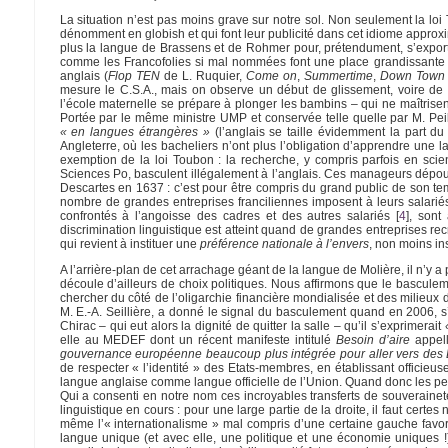
La situation n’est pas moins grave sur notre sol. Non seulement la l
dénomment en globish et qui font leur publicité dans cet idiome approxi
plus la langue de Brassens et de Rohmer pour, prétendument, s’export
comme les Francofolies si mal nommées font une place grandissante à 
anglais (
Flop TEN
de L. Ruquier,
Come on
,
Summertime
,
Down Town
mesure le C.S.A., mais on observe un début de glissement, voire de b
l’école maternelle se prépare à plonger les bambins – qui ne maîtrise
Portée par le même ministre UMP et conservée telle quelle par M. Pei
« en langues étrangères »
(l’anglais se taille évidemment la part d
Angleterre, où les bacheliers n’ont plus l’obligation d’apprendre une
exemption de la loi Toubon : la recherche, y compris parfois en sc
Sciences Po, basculent illégalement à l’anglais. Ces manageurs dépourv
Descartes en 1637 : c’est pour être compris du grand public de son tem
nombre de grandes entreprises franciliennes imposent à leurs salariés
confrontés à l’angoisse des cadres et des autres salariés
[
4
]
, sont
discrimination linguistique est atteint quand de grandes entreprises 
qui revient à instituer une
préférence nationale à l’envers
, non moins in
A l’arrière-plan de cet arrachage géant de la langue de Molière, il n’y
découle d’ailleurs de choix politiques. Nous affirmons que le basculement
chercher du côté de l’oligarchie financière mondialisée et des milieux
M. E.-A. Seillière, a donné le signal du basculement quand en 2006,
Chirac – qui eut alors la dignité de quitter la salle – qu’il s’exprimerait
elle au MEDEF dont un récent manifeste intitulé
Besoin d’aire
appell
gouvernance européenne beaucoup plus intégrée pour aller vers des 
de respecter « l’identité » des Etats-membres, en établissant officieus
langue anglaise comme langue officielle de l’Union. Quand donc les peu
Qui a consenti en notre nom ces incroyables transferts de souveraine
linguistique en cours : pour une large partie de la droite, il faut certes
même l’« internationalisme » mal compris d’une certaine gauche favori
langue unique (et avec elle, une politique et une économie uniques !). 