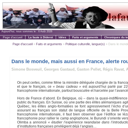
Aujourd'hui, nous sommes le :
6 Août 2026
Page d'accueil
La faute à Diderot
Idées
Faits et arguments
Chroniques du t
Page d'accueil
»
Faits et arguments
»
Politique culturelle, langue(s)
» Dans le monde,
Dans le monde, mais aussi en France, alerte rou
Simone Bosveuil, Georges Gastaud, Gaston Pellet, Régis Ravat, Al
On peut certes, comme Mme la ministre déléguée chargée de la francopho
et que le français, ce
« beau cadeau »
est aujourd’hui parlé par 2
francophonie internationale, partout bousculée et harcelée par l’avancée
Hors de France d’abord. En Belgique, où – dans la quasi-indifférence d
public du français. En Suisse, où une partie des élites alémaniques agi
Québec, les élites anglo-formatées se font agressivement l’écho d
assurant au français son statut de langue officielle de la Belle Pr
francophonie internationale, il faut bien observer que l’édifice se
francophonie pour rallier le camp anglophone, le Burundi s’oriente v
Olimba a annoncé
« étudier l’expérience rwandaise dans l’introduct
d’institutions françaises privilégient déjà l’anglais…