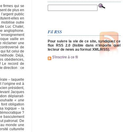
e firmes qui se
ssent de plus en
l’argent public
tulent-elles en
a mobilise outre
 de Luc Chatel,
Fil RSS
que anglophone.
 l’enseignement
roque vaille en
Pour suivre la vie de ce site, syndiquez ce
de réclamer une
flux RSS 2.0 (lisible dans n'importe quel
 controversé de
lecteur de news au format XML/RSS).
ui fut celui de
 méthode
. Déjà,
S'inscrire à ce fil
tes obédiences,
!
Le record de
 direction : ce
rale – laquelle
 l’origine est à
cien président,
 devant Jacques
tion déplairait-
souhaite
« une
 font obligation
sa logique – la
 démocratique ?
 le basculement
aut patronat. De
er au monde une
rsité culturelle