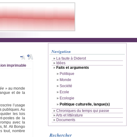
Navigation
»
La faute à Diderot
»
Idées
ion imprimable
»
Faits et arguments
»
Politique
»
Monde
»
Société
née »
au monde
»
Ecole
langue et de la
»
Ecologie
»
Politique culturelle, langue(s)
oscrire l’usage
es publiques. Au
»
Chroniques du temps qui passe
uider les lois
»
Arts et littérature
nt-postes de la
»
Documents
a rompu avec la
is, M. Ali Bongo
ès tout, nombre
Rechercher