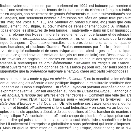
oi Toubon, votée unanimement par le parlement en 1994, est bafouée par nombre d
matif, non seulement certains ténors de la chanson et du cinéma « français » trahi
er en anglais, non seulement de grands évènements culturels subventionnés par 
l’anglais, non seulement nombre d’émissions diffusées en prime time (sic) s’inti
sur Inter,
The Voice
sur TF1,
The Summer of Rebels
sur Arte, etc.) sans que cel
asculement linguistique, au cœur même de l’enseignement public. A l’initiative
nt pas encore les structures de leur langue… maternelle – dans un bain linguisti
llon, la réforme des lycées minore l’enseignement de notre langue et développe
u lion…) des
« disciplines non-linguistiques »
: or, on ne sache pas que la récip
 langue étrangère… Quant aux universités, leurs présidents ne se contentent pas 
iences humaines, et plusieurs Grandes Ecoles emmenées par feu le président si
us de dignité nationale et de sens civique annulent ainsi le geste démocratique q
ps que ce grand novateur écrivit en français (et non en latin) son
Discours de la
 de travailler en anglais : les choses en sont au point que des syndicats de tou
 amenés à revendiquer ce droit élémentaire :
travailler en français en France 
recrutent ouvertement des anglophones de naissance
[
5
]
pour occuper leurs postes de
supportable que la
préférence nationale à l’emploi
chère aux partis xénophobes !
 a pas seulement la « mode »
(qui en décide, d’ailleurs ?)
ou la mondialisation néolibé
 au tout-anglais découle d’une politique linguistique et culturelle totalitaire dont
 dirigeants de l’Union européenne. Du côté du syndicat patronal européen dont l’an
 s’exprimant devant le Conseil européen au nom de
Business-Europe
, il annonça
« en anglais, la langue des affaires et de l’entreprise »
. Comment une telle déclara
e à en finir avec l’Etat national français pour
« reconfigurer les territoires »
et 
États-Unis d’Europe »
[
6
]
? Quant à l’UE, elle piétine ses traités fondateurs, qui lui
ement – et bientôt,
officiellement
si le « saut fédéraliste » en cours va au bout de 
ples ont-ils été appelés à débattre de ces questions et à les trancher de manière
té linguistique ? Au contraire, une effarante chape de plomb médiatique pèse sur
 ne rien dire qui puisse ralentir le sacro-saint « saut fédéraliste » souhaité par le h
se-t-il naïvement l’entreprise « globalitaire » sans précédent qui tente d’impos
Mais en quoi la destruction de la diversité linguistique, chair et sang de la dive