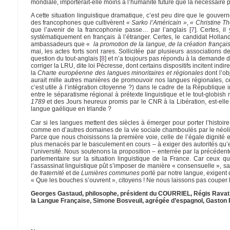
mondiale, importerait-elle moins à l’humanité future que la nécessaire p
A cette situation linguistique dramatique, c’est peu dire que le gouv
des francophones que cultivèrent
« Sarko l’Américain »
,
« Christine T
que l’avenir de la francophonie passe… par l’anglais
[
7
]
. Certes, i
systématiquement en français à l’étranger. Certes, le candidat Hollan
ambassadeurs que «
la promotion de la langue, de la création française
mai, les actes forts sont rares. Sollicitée par plusieurs associations
question du tout-anglais
[
8
]
et n’a toujours pas répondu à la demande d’
corriger la LRU, dite loi Pécresse, dont certains dispositifs incitent indire
la
Charte européenne des langues minoritaires et régionales
dont l’ob
aurait mille autres manières de promouvoir nos langues régionales, c
c’est utile à l’intégration citoyenne ?) dans le cadre de la République i
entre le séparatisme régional à prétexte linguistique et le tout-globish
1789
et des Jours heureux promis par le CNR à la Libération, est-ell
langue gaélique en Irlande ?
Car si les langues mettent des siècles à émerger pour porter l’histoi
comme en d’autres domaines de la vie sociale chamboulés par le néolib
Parce que nous choisissons la première voie, celle de l’égale dignité
plus menacés par le basculement en cours – à exiger des autorités qu’ell
l’université. Nous soutenons la proposition – enterrée par la précédent
parlementaire sur la situation linguistique de la France. Car ceux qu
l’assassinat linguistique pût s’imposer de manière « consensuelle », s
de
fraternité
et de
Lumières communes
porté par notre langue, exigent 
« Que les bouches s’ouvrent », citoyens ! Ne nous laissons pas couper l
Georges Gastaud, philosophe, président du COURRIEL, Régis Ravat, 
la Langue Française, Simone Bosveuil, agrégée d’espagnol, Gaston Pell