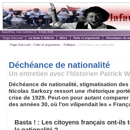
Aujourd'hui, nous sommes le :
9 Août 2026
Page d'accueil
La faute à Diderot
Idées
Faits et arguments
Chroniques du t
Page d'accueil
»
Faits et arguments
»
Politique
» Déchéance de nationalité
Déchéance de nationalité
Un entretien avec l’historien Patrick W
Déchéance de nationalité, stigmatisation des
Nicolas Sarkozy ressort une rhétorique portée
crise de 1929. Peut-on pour autant comparer l
des années 30, où l’on vilipendait les « Franç
Basta ! : Les citoyens français ont-ils
la nationalité ?