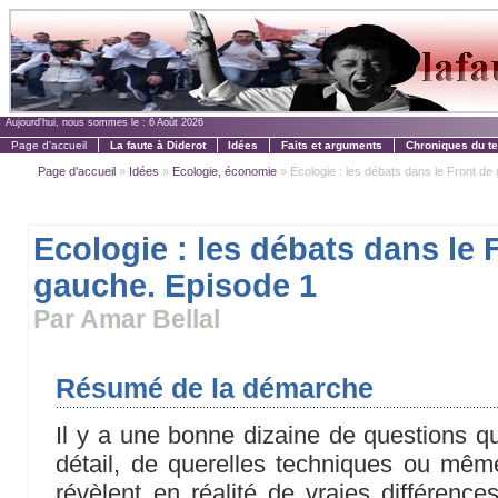
Aujourd'hui, nous sommes le :
6 Août 2026
Page d'accueil
La faute à Diderot
Idées
Faits et arguments
Chroniques du t
Page d'accueil
»
Idées
»
Ecologie, économie
» Ecologie : les débats dans le Front de 
Ecologie : les débats dans le 
gauche. Episode 1
Par Amar Bellal
Résumé de la démarche
Il y a une bonne dizaine de questions 
détail, de querelles techniques ou mê
révèlent en réalité de vraies différence