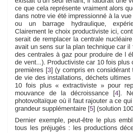
existait d’un seul tenant, il faudrait une
ce que cela représente vraiment alors qu
dans notre vie été impressionné à la vue 
ou un barrage hydraulique, expérie
Clairement le choix productiviste ici, co
serait de remplacer la centrale nucléaire
avait un sens sur la plan technique car il 
des centrales à gaz pour produire de l éle
de vent...). Productiviste car 10 fois pl
premières
[
3
]
(y compris en considérant t
de vie des installations, déchets ultimes à
10 fois plus « extractiviste » pour r
mouvance de la décroissance
[
4
]
. N
photovoltaïque où il faut rajouter a ce qui
grandeur supplémentaire
[
5
]
(solution 100 
Dernier exemple, peut-être le plus embl
tous les préjugés : les productions déce