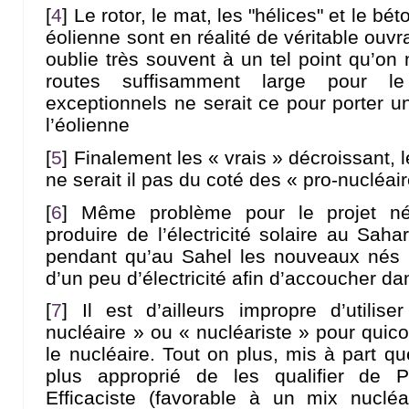
[
4
]
Le rotor, le mat, les "hélices" et le b
éolienne sont en réalité de véritable ouvra
oublie très souvent à un tel point qu’on
routes suffisamment large pour l
exceptionnels ne serait ce pour porter u
l’éolienne
[
5
]
Finalement les « vrais » décroissant, l
ne serait il pas du coté des « pro-nucléai
[
6
]
Même problème pour le projet né
produire de l’électricité solaire au Saha
pendant qu’au Sahel les nouveaux nés 
d’un peu d’électricité afin d’accoucher d
[
7
]
Il est d’ailleurs impropre d’utilise
nucléaire » ou « nucléariste » pour quic
le nucléaire. Tout on plus, mis à part qu
plus approprié de les qualifier de P
Efficaciste (favorable à un mix nucléai