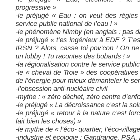
progressive »
-le préjugé « Eau : on veut des régies
service public national de l’eau ! »
-le phénomène Nimby (en anglais : pas da
-le préjugé « t’es ingénieur à EDF ? T’e
IRSN ? Alors, casse toi pov’con ! On ne 
un lobby ! Tu racontes des bobards ! »
-la régionalisation contre le service publi
-le « cheval de Troie » des coopératives
de l’énergie pour mieux démanteler le se
-l’obsession anti-nucléaire civil
-mythe : « zéro déchet, zéro centre d’en
-le préjugé « La décroissance c’est la sol
-le préjugé « retour à la nature c’est fo
fait bien les choses) »
-le mythe de « l’éco- quartier, l’éco-villa
-industrie et écologie : Gandrange, PSA, P