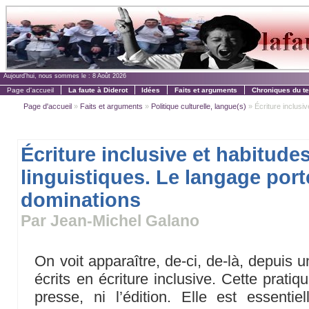
Aujourd'hui, nous sommes le :
8 Août 2026
Page d'accueil
La faute à Diderot
Idées
Faits et arguments
Chroniques du t
Page d'accueil
»
Faits et arguments
»
Politique culturelle, langue(s)
» Écriture inclusive
Écriture inclusive et habitude
linguistiques. Le langage port
dominations
Par Jean-Michel Galano
On voit apparaître, de-ci, de-là, depuis 
écrits en écriture inclusive. Cette prati
presse, ni l’édition. Elle est essentie