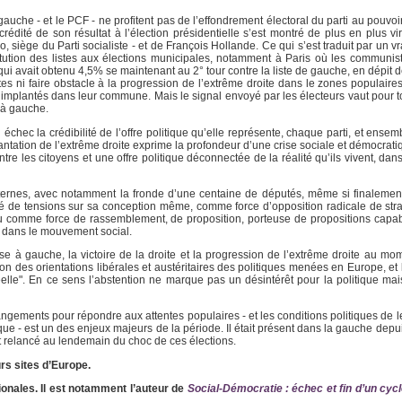
gauche - et le PCF - ne profitent pas de l’effondrement électoral du parti au pouvoi
dité de son résultat à l’élection présidentielle s’est montré de plus en plus viru
, siège du Parti socialiste - et de François Hollande. Ce qui s’est traduit par un vr
ution des listes aux élections municipales, notamment à Paris où les communistes
 qui avait obtenu 4,5% se maintenant au 2° tour contre la liste de gauche, en dépi
s ni faire obstacle à la progression de l’extrême droite dans le zones populaires
n implantés dans leur commune. Mais le signal envoyé par les électeurs vaut pour t
 à gauche.
 échec la crédibilité de l’offre politique qu’elle représente, chaque parti, et ense
antation de l’extrême droite exprime la profondeur d’une crise sociale et démocrati
tre les citoyens et une offre politique déconnectée de la réalité qu’ils vivent, dans
és internes, avec notamment la fronde d’une centaine de députés, même si finalement
rsé de tensions sur sa conception même, comme force d’opposition radicale de str
 ou comme force de rassemblement, de proposition, porteuse de propositions capab
me dans le mouvement social.
se à gauche, la victoire de la droite et la progression de l’extrême droite au 
ion des orientations libérales et austéritaires des politiques menées en Europe, et
éelle". En ce sens l’abstention ne marque pas un désintérêt pour la politique mai
ngements pour répondre aux attentes populaires - et les conditions politiques de le
ue - est un des enjeux majeurs de la période. Il était présent dans la gauche depu
st relancé au lendemain du choc de ces élections.
rs sites d’Europe.
ionales. Il est notamment l’auteur de
Social-Démocratie : échec et fin d’un cyc