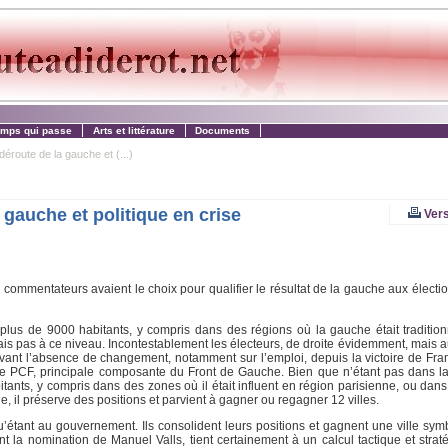
emps qui passe
Arts et littérature
Documents
éroute de la gauche et (...)
 gauche et politique en crise
Vers
 commentateurs avaient le choix pour qualifier le résultat de la gauche aux électi
e plus de 9000 habitants, y compris dans des régions où la gauche était traditio
, mais pas à ce niveau. Incontestablement les électeurs, de droite évidemment, mais
 devant l’absence de changement, notamment sur l’emploi, depuis la victoire de Fra
s le PCF, principale composante du Front de Gauche. Bien que n’étant pas dans la
tants, y compris dans des zones où il était influent en région parisienne, ou dans
, il préserve des positions et parvient à gagner ou regagner 12 villes.
u’étant au gouvernement. Ils consolident leurs positions et gagnent une ville sym
 la nomination de Manuel Valls, tient certainement à un calcul tactique et strat