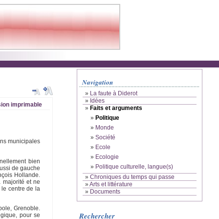
Navigation
»
La faute à Diderot
»
Idées
ion imprimable
»
Faits et arguments
»
Politique
»
Monde
»
Société
ons municipales
»
Ecole
»
Ecologie
nnellement bien
»
Politique culturelle, langue(s)
 aussi de gauche
nçois Hollande.
»
Chroniques du temps qui passe
 majorité et ne
»
Arts et littérature
 le centre de la
»
Documents
bole, Grenoble.
Rechercher
égique, pour se