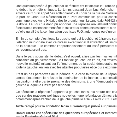
Une question posée à gauche par le résultat est le fait que le Front de 
le début ils ont été critiques. Le temps passant Jean-Luc Mélenchon cré
envers ceux qu’il appel "les solfériniens" - du nom de la rue de Solferino
le parti de Jean-Luc Mélenchon et le Parti communiste pour la constit
commune avec Anne Hidalgo dès le premier tour, la candidate FdG
[
2
]
,
la droite. Le FdG n’a donc pu apporter une réponse aux abstentionniste
électorale a essentiellement été le fait d’élus communistes sortant bie
qu’elle qu’ait été la configuration des listes FdG, autonomes ou d’union
En fin de compte c’est toute la gauche qui est touchée, et à travers son
l’élection municipale avec ce niveau exceptionnel d’abstention et l’impl
de la politique. Elle confirme l’approfondissement du fossé persistant en
se reconnaissent pas.
Dans le parti socialiste, le débat s’est ouvert, attisé par les rivalit
confiance au gouvernement. Le Front de gauche, on l’a dit, est trave
nouvelle majorité misant sur l’effondrement de la social-démocratie,
toute la gauche, en lien avec les attentes populaires et ce qui s’expri
C’est un des paradoxes de la période que cette faiblesse de la répon
jamais s’expriment le refus de la domination de la finance, la contestat
l’aspiration à être partie prenante des décisions, à une "démocratie r
gauche à laquelle il n’est pas répondu.
Ce débat sur la réponse à apporter à gauche, tant sur la nature des cha
que sur des pratiques politiques nouvelles - une refondation démocratiq
notamment après l’échec de la gauche plurielle et le 21 avril 2002. Il e
Texte rédigé pour la Fondation Rosa Luxemburg et publié sur plusieu
Daniel Cirera est spécialiste des questions européennes et internat
par la Fondation Gabriel Péri.