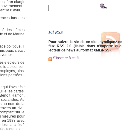
 espérer élargir
 gouvernement -
t le 8 avril.
ences lors des
ilité des thèmes
Fil RSS
ite et de Marine
Pour suivre la vie de ce site, syndiquez ce
flux RSS 2.0 (lisible dans n'importe quel
ge politique. Il
lecteur de news au format XML/RSS).
nicipaux c’était
uverner.
S'inscrire à ce fil
des électeurs de
ette abstention
 employés, ainsi
tions passées -
ui l’avait fait
ille les cartes.
à Benoît Hamon,
ocialistes. Au
res au nom de la
envers un rival
 comptant sur le
es mesures pour
me en 1983 avec
n des marchés ?
erlocuteurs sont