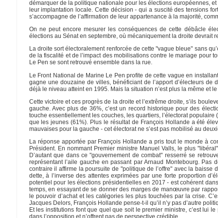
démarquer de la politique nationale pour les élections européennes, et 
leur implantation locale. Cette décision - qui a suscité des tensions 
s’accompagne de l’affirmation de leur appartenance à la majorité, comm
On ne peut encore mesurer les conséquences de cette débâcle élect
élections au Sénat en septembre, où mécaniquement la droite devrait re
La droite sort électoralement renforcée de cette "vague bleue" sans qu’
de la fiscalité et de l’impact des mobilisations contre le mariage pour 
Le Pen se sont retrouvé ensemble dans la rue.
Le Front National de Marine Le Pen profite de cette vague en installant
gagne une douzaine de villes, bénéficiant de l’apport d’électeurs de dr
déjà le niveau atteint en 1995. Mais la situation n’est plus la même et le
Cette victoire et ces progrès de la droite et l’extrême droite, s’ils boul
gauche. Avec plus de 36%, c’est un record historique pour des élection
touche essentiellement les couches, les quartiers, l’électorat populair
que les jeunes (61%). Plus le résultat de François Hollande a été élev
mauvaises pour la gauche - cet électorat ne s’est pas mobilisé au deuxi
La réponse apportée par François Hollande a pris tout le monde à cont
Président. En nommant Premier ministre Manuel Valls, le plus "libéral", bl
D’autant que dans ce "gouvernement de combat" resserré se retrouve
représentant l’aile gauche en passant par Arnaud Montebourg. Pas 
contraire il affirme la poursuite de "politique de l’offre" avec la bais
dette, à l’inverse des attentes exprimées par une forte proportion d’é
potentiel pour les élections présidentielles en 2017 - est cohérent dan
temps, en essayant de se donner des marges de manœuvre par rapport 
le pouvoir d’achat et les catégories les plus touchées par la crise. 
Jacques Delors, François Hollande pense-t-il qu’il n’y pas d’autre poli
Et les institutions font que quel que soit le premier ministre, c’est lui 
dans l’opposition et n’offrent pas de perspective crédible.