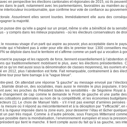
avec en perspective les élections cantonales et régionales de 2015, où ils peuvent
fortes dans le parti, notamment avec les parlementaires, favorables au maintien au
e interlocuteur incontournable, que confirme leur vote de confiance au gouvernemen
orale. Assurément elles seront lourdes. Immédiatement elle aura des conséqu
gagner la majorité.
on puisse dire qu’elle a gagné sur un projet, même si elle a bénéficié de la sensib
tous - y compris dans les milieux populaires - où les électeurs conservateurs de dro
 le nouveau visage d’un parti qui aspire au pouvoir, plus acceptable dans le paysa
oite qui n’hésitent pas à voter pour elle dès le premier tour. 1300 conseillers mu
 FN se déploie dans tout le territoire et s’affirme comme un parti qui a vocation à go
eversent le paysage et les rapports de force, tiennent essentiellement à l’abstention 
s qui traditionnellement mobilisent le plus, avec les élections présidentielles. C
e (et ce qu’on met aussi sous la dénomination de classes moyennes), les ouvriers et
é en 2012, plus l’abstention est forte. Fait remarquable, contrairement à des élec
ème tour pour faire barrage à la "vague bleue".
re-pied. On attendait une réponse "à gauche" au message envoyé par l’électorat q
airiste dirait-on, des socialistes, mais aussi le ministre le plus populaire, il brou
nt avec les proches du Président toutes les sensibilités - de Ségolène Royal 
de changement de cap comme le demande le Front de gauche et une partie des s
se des cotisations patronales au nom de la compétitivité, et les économies budgétai
lecteurs
[
1
]
. Le choix de Manuel Valls - s’il n’est pas exempt d’arrières pensées 
s la mesure où il répond au mécontentement et à la déception par "l’efficacité", en
à la rigueur imposée dans la zone euro, pour desserrer l’étau et lâcher quelqu
C’est un pari très risqué. Comme à d’autre période, sous François Mitterrand com
tique possible dans la mondialisation, l’environnement européen et sous la pressio
le président qui tient le manche. Il tient compte aussi du fait qu’à sa gauche, ses int