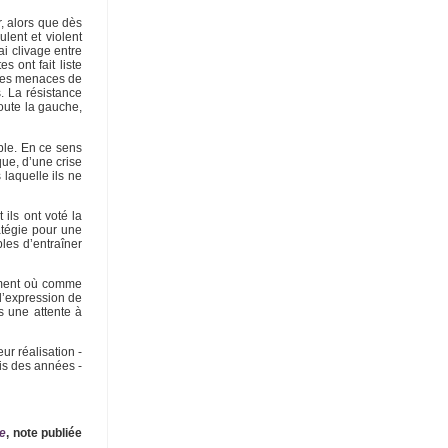
r, alors que dès
lent et violent
ai clivage entre
 ont fait liste
t des menaces de
. La résistance
oute la gauche,
mble. En ce sens
que, d’une crise
 laquelle ils ne
 ils ont voté la
atégie pour une
les d’entraîner
moment où comme
 l’expression de
s une attente à
ur réalisation -
is des années -
le
, note publiée