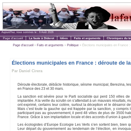
Aujourd'hui, nous sommes le :
6 Août 2026
Page d'accueil
La faute à Diderot
Idées
Faits et arguments
Chroniques du t
Page d'accueil
»
Faits et arguments
»
Politique
» Élections municipales en France : d
Élections municipales en France : déroute de la
Par Daniel Cirera
Déroute électorale, débâcle historique, séisme municipal, Berezina, les
en France des 23 et 30 mars.
La sanction est sévère pour le Parti socialiste qui perd 150 villes d
implantée. A la veille du scrutin on s’attendait à un mauvais résultats
ont exprimé, certains leur colère, surtout la déception et le désarroi
Mais c’est toute la gauche qui est frappée par la sanction, y compri
participant pas au gouvernement, il perd 48 villes de plus de 3500 habi
France. Grâce à son implantation locale et des accords d’union à gauche
Les écologistes d’Europe Ecologie Les Verts s’en sortent bien, bien q
Leur départ du gouvernement au lendemain de l’élection, en invoquant