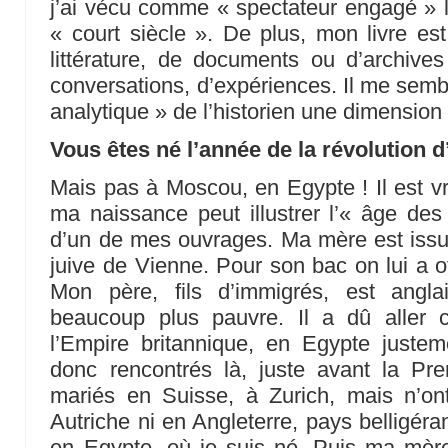
j’ai vécu comme « spectateur engagé » l
« court siècle ». De plus, mon livre e
littérature, de documents ou d’archiv
conversations, d’expériences. Il me sembl
analytique » de l’historien une dimension
Vous êtes né l’année de la révolution 
Mais pas à Moscou, en Egypte ! Il est 
ma naissance peut illustrer l’« âge des 
d’un de mes ouvrages. Ma mère est issu
juive de Vienne. Pour son bac on lui a o
Mon père, fils d’immigrés, est angla
beaucoup plus pauvre. Il a dû aller 
l’Empire britannique, en Egypte juste
donc rencontrés là, juste avant la Pre
mariés en Suisse, à Zurich, mais n’ont
Autriche ni en Angleterre, pays belligéra
en Egypte, où je suis né. Puis ma mère