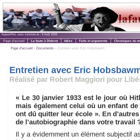
Aujourd'hui, nous sommes le :
6 Août 2026
Page d'accueil
La faute à Diderot
Idées
Faits et arguments
Chroniques du t
Page d'accueil
»
Documents
» Entretien avec Eric Hobsbawm
Entretien avec Eric Hobsbaw
Réalisé par Robert Maggiori pour Libé
« Le 30 janvier 1933 est le jour où Hi
mais également celui où un enfant de 
ont dû quitter leur école ». En d’autres
de l’autobiographie dans votre travail 
Il y a évidemment un élément subjectif as