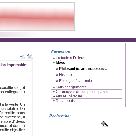
Navigation
»
La faute à Diderot
»
Idées
ion imprimable
»
Philosophie, anthropologie...
»
Histoire
»
Ecologie, économie
»
Faits et arguments
xualité etc., et
»
Chroniques du temps qui passe
son collègue au
»
Arts et littérature
»
Documents
 à la vérité. Un
possibilité. On
En réalité nous
Rechercher
r Nietzsche, il
nsemble d’idées,
nnée et dont la
éalité objective