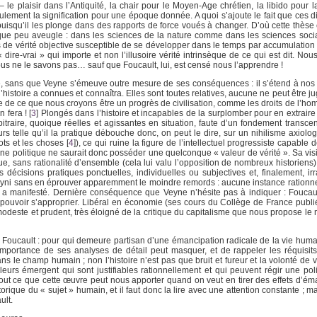
 le plaisir dans l’Antiquité, la chair pour le Moyen-Age chrétien, la libido pour 
ement la signification pour une époque donnée. A quoi s’ajoute le fait que ces di
é puisqu’il les plonge dans des rapports de force voués à changer. D’où cette thèse 
elque peu aveugle : dans les sciences de la nature comme dans les sciences soci
as de vérité objective susceptible de se développer dans le temps par accumulation
« dire-vrai » qui importe et non l’illusoire vérité intrinsèque de ce qui est dit. 
 ne le savons pas… sauf que Foucault, lui, est censé nous l’apprendre !
e, sans que Veyne s’émeuve outre mesure de ses conséquences : il s’étend à nos
’histoire a connues et connaîtra. Elles sont toutes relatives, aucune ne peut être j
e ce que nous croyons être un progrès de civilisation, comme les droits de l’hom
 fera !
[
3
]
Plongés dans l’histoire et incapables de la surplomber pour en extraire 
bitraire, quoique réelles et agissantes en situation, faute d’un fondement transce
s telle qu’il la pratique débouche donc, on peut le dire, sur un nihilisme axiolog
ots et les choses
[
4
]
), ce qui ruine la figure de l’intellectuel progressiste capable
une politique ne saurait donc posséder une quelconque « valeur de vérité ». Sa visi
e, sans rationalité d’ensemble (cela lui valu l’opposition de nombreux historiens)
s décisions pratiques ponctuelles, individuelles ou subjectives et, finalement, ir
meyni sans en éprouver apparemment le moindre remords : aucune instance rationnel
lui a manifesté. Dernière conséquence que Veyne n’hésite pas à indiquer : Foucaul
pouvoir s’approprier. Libéral en économie (ses cours du Collège de France publié
odeste et prudent, très éloigné de la critique du capitalisme que nous propose le 
 Foucault : pour qui demeure partisan d’une émancipation radicale de la vie humain
l’importance de ses analyses de détail peut masquer, et de rappeler les réquisi
ans le champ humain ; non l’histoire n’est pas que bruit et fureur et la volonté de 
valeurs émergent qui sont justifiables rationnellement et qui peuvent régir une po
tout ce que cette œuvre peut nous apporter quand on veut en tirer des effets d’éma
orique du « sujet » humain, et il faut donc la lire avec une attention constante ; m
ult.