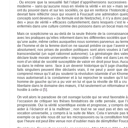
. Ou encore que la sexualité fait l’objet d’appréhensions successives –
moderne – sans qu’aucune nous en révèle la vérité « en soi » mais seul
ont du pouvoir dans et sur les sociétés, ce qui en renforce l’historicit
devrait faire réfléchir ceux qui vouent à Foucault une admiration qu
concepts sont devenus » (la formule est de Nietzsche), il n’y a donc p
des « jeux de vérité » efficaces culturellement, dans lesquels c’est le 
enfermés dans une culture comme des poissons dans un bocal mais nous
Mais ce scepticisme va au-delà de la seule théorie de la connaissanc
avec les pratiques qu’elles informent dans les différentes sociétés que l
qu’une autre, même celles auxquelles nous sommes parvenus au terme d
de l’homme et de la femme dont on ne saurait prédire ce que l’avenir en
absolument, nos prises de position politiques sont alors vouées à l’ar
transcendantal (un sujet rationnel autonome). La généalogie des valeur
déclare toute morale universelle « impossible » (l’idée est dans Les m
nom d’un idéal de société susceptible de valoir en droit pour tous. Auc
va dans le même sens : face à un devenir historique qu’il juge chaotiqu
faits singuliers peuvent être déclarés vrais, il ne peut y avoir que de
comprend mieux qu’il ait pu soutenir la révolution islamiste d’un Kho
nous autoriserait à la condamner et à lui reprocher le soutien qu’il 
homme de gauche qu’on a pu voir en lui et que la révolte de 68 a cru 
libertaire dans le domaine des mœurs, il fut seulement un réformateur m
hostile à celle-ci
[
5
]
.
On voit alors le paradoxe de cet ouvrage lucide qui se veut favorable à
l’occasion de critiquer les thèses fondatrices de cette pensée, que 
progressiste. Oui la vérité scientifique existe et progresse, y compris d
aider à l’éclaircir et à la maîtriser ; non tout ne se vaut pas et des 
vocation universelle, y compris à la suite de Marx. Cela n’annule pas 
exemple ce qu’elle nous dit sur les micropouvoirs ou la constitution hist
que l’heure est peut être venue non d’oublier mais de démythifier Fouca