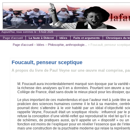
Aujourd'hui, nous sommes le :
8 Août 2026
Page d'accueil
La faute à Diderot
Idées
Faits et arguments
Chroniques du t
Page d'accueil
»
Idées
»
Philosophie, anthropologie...
» Foucault, penseur sceptiqu
Foucault, penseur sceptique
A propos du livre de Paul Veyne sur une œuvre mal comprise, pa
M. Foucault aura incontestablement marqué son époque par la variété des o
la richesse des analyses qu’il en a données. Pourtant son œuvre a susc
Collège de France, était sans doute le mieux placé pour les dissiper, quitt
Le plus important de ces malentendus et que l’auteur met à juste titre a
praticien des sciences humaines comme il le fut à sa manière, centrée 
pourrait donc s’attendre à le voir habité par un idéal d’objectivité sc
rappelle Veyne, Foucault était un sceptique résolu : influencé par le 
refuse la conception d’une vérité-reflet qui reproduirait le réel tel qu’
de schèmes, de pratiques aussi, qu’il appelle un « dispositif » ou un
fonction est moins de l’expliquer pour en révéler l’essence que de l’int
mais une construction de la psychiatrie moderne qui relaie la représenta