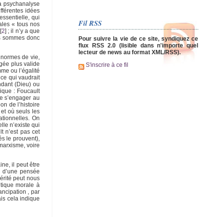
la psychanalyse
fférentes idées
essentielle, qui
Fil RSS
ales « tous nos
[
2
]
; il n’y a que
Nous sommes donc
Pour suivre la vie de ce site, syndiquez ce
flux RSS 2.0 (lisible dans n'importe quel
lecteur de news au format XML/RSS).
 normes de vie,
ugée plus valide
S'inscrire à ce fil
me ou l’égalité
ce qui vaudrait
ndant (Dieu) ou
ique : Foucault
 de s’engager au
on de l’histoire
 et où seuls les
rationnelles. On
le n’existe qui
t n’est pas cet
s le prouvent),
marxisme, voire
e, il peut être
ts d’une pensée
vérité peut nous
litique morale à
ncipation , par
ais cela indique