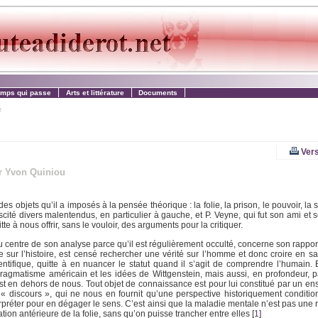
emps qui passe
Arts et littérature
Documents
e
Vers
r Yvon Quiniou
bjets qu’il a imposés à la pensée théorique : la folie, la prison, le pouvoir, la se
ité divers malentendus, en particulier à gauche, et P. Veyne, qui fut son ami et 
e à nous offrir, sans le vouloir, des arguments pour la critiquer.
u centre de son analyse parce qu’il est régulièrement occulté, concerne son rapport
sur l’histoire, est censé rechercher une vérité sur l’homme et donc croire en sa 
ientifique, quitte à en nuancer le statut quand il s’agit de comprendre l’humain. 
pragmatisme américain et les idées de Wittgenstein, mais aussi, en profondeur, pa
il est en dehors de nous. Tout objet de connaissance est pour lui constitué par un e
 « discours », qui ne nous en fournit qu’une perspective historiquement conditio
erpréter pour en dégager le sens. C’est ainsi que la maladie mentale n’est pas une r
tion antérieure de la folie, sans qu’on puisse trancher entre elles
[
1
]