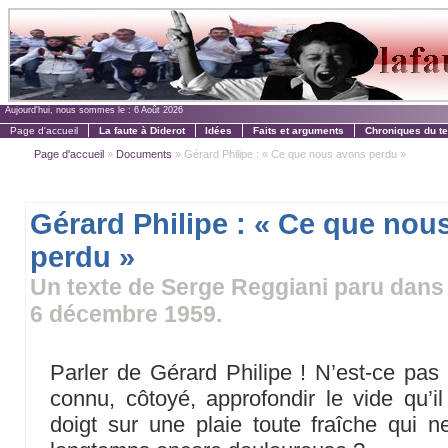
Aujourd'hui, nous sommes le :
6 Août 2026
Page d'accueil
La faute à Diderot
Idées
Faits et arguments
Chroniques du t
Page d'accueil
»
Documents
» Gérard Philipe : « Ce que nous avons perdu »
Gérard Philipe : « Ce que nou
perdu »
Un texte de Serge Reggiani paru dan
6 décembre 1959.
Parler de Gérard Philipe ! N’est-ce pas 
connu, côtoyé, approfondir le vide qu’il
doigt sur une plaie toute fraîche qui 