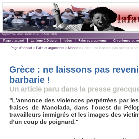
Aujourd'hui, nous sommes le :
8 Août 2026
Page d'accueil
La faute à Diderot
Idées
Faits et arguments
Chroniques du t
Page d'accueil
»
Faits et arguments
»
Monde
» Grèce : ne laissons pas revenir la bar
Grèce : ne laissons pas reveni
barbarie !
Un article paru dans la presse grecqu
"L’annonce des violences perpétrées par le
fraises de Manolada, dans l’ouest du Pélop
travailleurs immigrés et les images des victime
d’un coup de poignard."