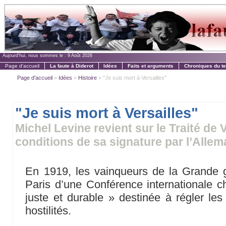
Aujourd'hui, nous sommes le :
9 Août 2026
Page d'accueil
La faute à Diderot
Idées
Faits et arguments
Chroniques du t
Page d'accueil
»
Idées
»
Histoire
» "Je suis mort à Versailles"
"Je suis mort à Versailles"
Michel Levine revient sur le Traité de V
conditions de sa signature par l’Alle
En 1919, les vainqueurs de la Grande g
Paris d’une Conférence internationale ch
juste et durable » destinée à régler les 
hostilités.