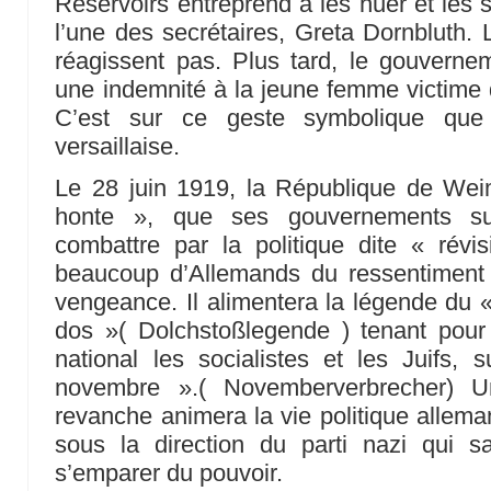
Réservoirs entreprend à les huer et les 
l’une des secrétaires, Greta Dornbluth. 
réagissent pas. Plus tard, le gouvernem
une indemnité à la jeune femme victime d
C’est sur ce geste symbolique que
versaillaise.
Le 28 juin 1919, la République de Weim
honte », que ses gouvernements suc
combattre par la politique dite « révi
beaucoup d’Allemands du ressentiment 
vengeance. Il alimentera la légende du 
dos »( Dolchstoßlegende ) tenant pou
national les socialistes et les Juifs,
novembre ».( Novemberverbrecher) U
revanche animera la vie politique alleman
sous la direction du parti nazi qui 
s’emparer du pouvoir.