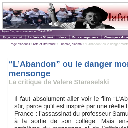
Aujourd'hui, nous sommes le :
7 Août 2026
Page d'accueil
La faute à Diderot
Idées
Faits et arguments
Chroniques du t
Page d'accueil
»
Arts et littérature
»
Théatre, cinéma
» “L’Abandon” ou le danger mort
“L’Abandon” ou le danger mor
mensonge
La critique de Valere Staraselski
Il faut absolument aller voir le film “L’
sûr, parce qu’il est inspiré par une réelle
France : l’assassinat du professeur Samu
à la sortie de son collège. Mais ens