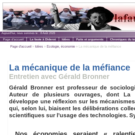
Aujourd'hui, nous sommes le :
8 Août 2026
Page d'accueil
La faute à Diderot
Idées
Faits et arguments
Chroniques du t
Page d'accueil
»
Idées
»
Ecologie, économie
» La mécanique de la méfiance
La mécanique de la méfiance
Entretien avec Gérald Bronner
Gérald Bronner est professeur de sociologie
Auteur de plusieurs ouvrages, dont La D
développe une réflexion sur les mécanismes 
qui, selon lui, biaisent les délibérations coll
scientifiques sur l’usage des technologies. S
Nos économies seraient « ralent