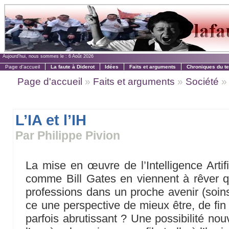
Aujourd'hui, nous sommes le :
6 Août 2026
Page d'accueil
La faute à Diderot
Idées
Faits et arguments
Chroniques du t
Page d'accueil
»
Faits et arguments
»
Société
» 
L’IA et l’IH
Par Philippe Pivion
La mise en œuvre de l’Intelligence Artifi
comme Bill Gates en viennent à rêver qu’
professions dans un proche avenir (soins,
ce une perspective de mieux être, de fin 
parfois abrutissant ? Une possibilité no