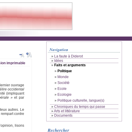
Navigation
»
La faute à Diderot
»
Idées
ion imprimable
»
Faits et arguments
»
Politique
»
Monde
»
Société
dernier ouvrage
»
Ecole
délire occidental
ité (impliquant
»
Ecologie
bérale »
et par
»
Politique culturelle, langue(s)
»
Chroniques du temps qui passe
deux autres. Le
»
Arts et littérature
l rempart contre
»
Documents
opinion, lisons
Rechercher