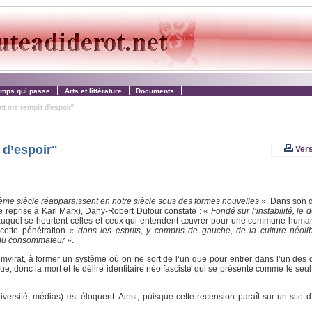
emps qui passe
Arts et littérature
Documents
t me remplit d’espoir"
 d’espoir"
Vers
Xème siècle réapparaissent en notre siècle sous des formes nouvelles »
. Dans son 
e reprise à Karl Marx), Dany-Robert Dufour constate :
« Fondé sur l’instabilité, le 
e auquel se heurtent celles et ceux qui entendent œuvrer pour une commune human
cette pénétration
« dans les esprits, y compris de gauche, de la culture néoli
ividu consommateur »
.
iumvirat, à former un système où on ne sort de l’un que pour entrer dans l’un des 
ue, donc la mort et le délire identitaire néo fasciste qui se présente comme le seu
rsité, médias) est éloquent. Ainsi, puisque cette recension paraît sur un site d’