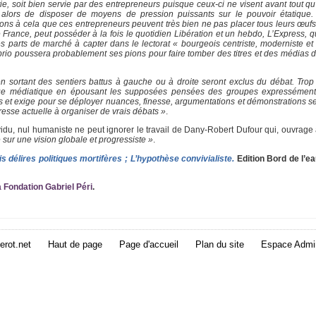
ie, soit bien servie par des entrepreneurs puisque ceux-ci ne visent avant tout qu
alors de disposer de moyens de pression puissants sur le pouvoir étatique.
utons à cela que ces entrepreneurs peuvent très bien ne pas placer tous leurs œu
e France, peut posséder à la fois le quotidien Libération et un hebdo, L’Express, q
parts de marché à capter dans le lectorat « bourgeois centriste, moderniste et at
prio poussera probablement ses pions pour faire tomber des titres et des médias d
en sortant des sentiers battus à gauche ou à droite seront exclus du débat. Tro
cirque médiatique en épousant les supposées pensées des groupes expressément
 et exige pour se déployer nuances, finesse, argumentations et démonstrations se
presse actuelle à organiser de vrais débats »
.
idu, nul humaniste ne peut ignorer le travail de Dany-Robert Dufour qui, ouvrage
sur une vision globale et progressiste »
.
 délires politiques mortifères ; L’hypothèse convivialiste.
Edition Bord de l’ea
 Fondation Gabriel Péri
.
erot.net
Haut de page
Page d'accueil
Plan du site
Espace Admin