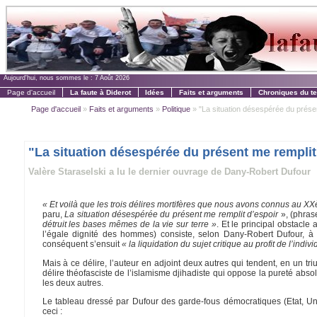
Aujourd'hui, nous sommes le :
7 Août 2026
Page d'accueil
La faute à Diderot
Idées
Faits et arguments
Chroniques du t
Page d'accueil
»
Faits et arguments
»
Politique
» "La situation désespérée du présen
"La situation désespérée du présent me remplit
Valère Staraselski a lu le dernier ouvrage de Dany-Robert Dufour
« Et voilà que les trois délires mortifères que nous avons connus au X
paru,
La situation désespérée du présent me remplit d’espoir
», (phras
détruit les bases mêmes de la vie sur terre »
. Et le principal obstacl
l’égale dignité des hommes) consiste, selon Dany-Robert Dufour, à 
conséquent s’ensuit
« la liquidation du sujet critique au profit de l’ind
Mais à ce délire, l’auteur en adjoint deux autres qui tendent, en un tr
délire théofasciste de l’islamisme djihadiste qui oppose la pureté absol
les deux autres.
Le tableau dressé par Dufour des garde-fous démocratiques (Etat, Unive
ceci :