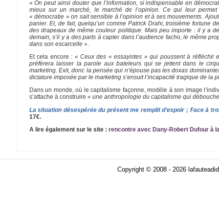
« On peut ainsi douter que l’information, si indispensable en démocrat
mieux sur un marché, le marché de l’opinion. Ce qui leur permet 
« démocratie » on sait sensible à l’opinion et à ses mouvements. Ajo
panier. Et, de fait, quelqu’un comme Patrick Drahi, troisième fortune d
des drapeaux de même couleur politique. Mais peu importe : il y a des 
demain, s’il y a des parts à capter dans l’audience facho, le même pro
dans son escarcelle »
.
Et cela encore :
« Ceux des « essayistes » qui poussent à réfléchir 
préfèrera laisser la parole aux bateleurs qui se jettent dans le 
marketing. Exit, donc la pensée qui n’épouse pas les doxas dominantes
dictature imposée par le marketing s’ensuit l’incapacité tragique de la 
Dans un monde, où le capitalisme façonne, modèle à son image l’indiv
s’attache à construire
« une anthropologie du capitalisme qui débouche 
La situation désespérée du présent me remplit d’espoir ; Face à trois
17€.
A lire également sur le site :
rencontre avec Dany-Robert Dufour à la
Copyright © 2008 - 2026 lafauteadid