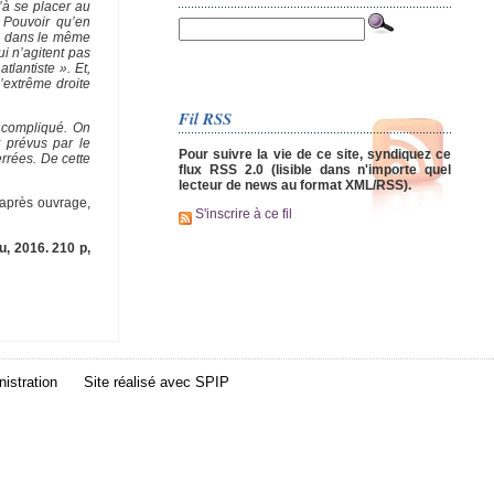
’à se placer au
 Pouvoir qu’en
fs dans le même
ui n’agitent pas
lantiste ». Et,
’extrême droite
Fil RSS
p compliqué. On
 prévus par le
Pour suivre la vie de ce site, syndiquez ce
rrées. De cette
flux RSS 2.0 (lisible dans n'importe quel
lecteur de news au format XML/RSS).
 après ouvrage,
S'inscrire à ce fil
u, 2016. 210 p,
istration
Site réalisé avec
SPIP