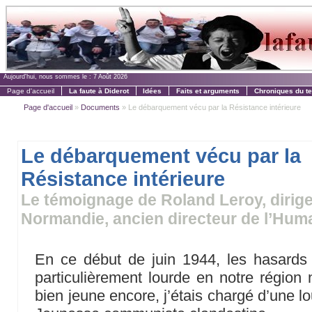
Aujourd'hui, nous sommes le :
7 Août 2026
Page d'accueil
La faute à Diderot
Idées
Faits et arguments
Chroniques du t
Page d'accueil
»
Documents
» Le débarquement vécu par la Résistance intérieure
Le débarquement vécu par la
Résistance intérieure
Le témoignage de Roland Leroy, dirige
Normandie, ancien directeur de l’Hum
En ce début de juin 1944, les hasards 
particulièrement lourde en notre région 
bien jeune encore, j’étais chargé d’une l