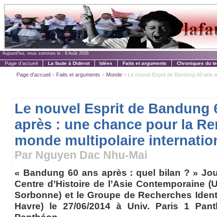
Aujourd'hui, nous sommes le :
8 Août 2026
Page d'accueil
La faute à Diderot
Idées
Faits et arguments
Chroniques du t
Page d'accueil
»
Faits et arguments
»
Monde
» Le nouvel Esprit de Bandung 60 ans ap
Le nouvel Esprit de Bandung 
après : une chance pour la R
monde multipolaire internatio
Par Nguyen Dac Nhu-Mai
« Bandung 60 ans après : quel bilan ? » Jou
Centre d’Histoire de l’Asie Contemporaine (U
Sorbonne) et le Groupe de Recherches Identi
Havre) le 27/06/2014 à Univ. Paris 1 Pan