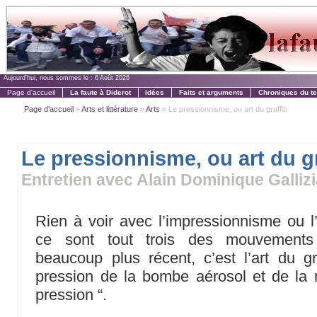
Aujourd'hui, nous sommes le :
6 Août 2026
Page d'accueil
La faute à Diderot
Idées
Faits et arguments
Chroniques du t
Page d'accueil
»
Arts et littérature
»
Arts
» Le pressionnisme, ou art du graffiti
Le pressionnisme, ou art du gr
Entretien avec Alain Dominique Galliz
Rien à voir avec l’impressionnisme ou 
ce sont tout trois des mouvements a
beaucoup plus récent, c’est l’art du gr
pression de la bombe aérosol et de la ru
pression “.