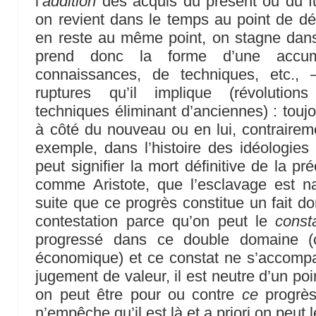
l’
addition
des acquis du présent ou du fu
on revient dans le temps au point de dép
en reste au même point, on stagne dans
prend donc la forme d’une accum
connaissances, de techniques, etc., 
ruptures qu’il implique (révolutions
techniques éliminant d’anciennes) : touj
à côté du nouveau ou en lui, contrairem
exemple, dans l’histoire des idéologies
peut signifier la mort définitive de la pr
comme Aristote, que l’esclavage est nat
suite que ce progrès constitue un fait do
contestation parce qu’on peut le
const
progressé dans ce double domaine 
économique) et ce constat ne s’accompa
jugement de valeur, il est neutre d’un po
on peut être pour ou contre
ce
progrès
n’empêche qu’il est là et a priori on peut