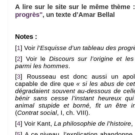
A lire sur le site sur le même thème 
progrès"
, un texte d’Amar Bellal
Notes :
[
1
]
Voir
l’Esquisse d’un tableau des progr
[
2
]
Voir le
Discours sur l’origine et le
parmi les hommes
.
[
3
]
Rousseau est donc aussi un apolo
capable de dire que
« si les abus de cet
dégradaient souvent au-dessous de celle d
bénir sans cesse l’instant heureux qui
animal stupide et borné, fit un être 
(
Contrat social
, I, ch. VIII).
[
4
]
Voir Kant,
La philosophie de l’histoire
,
[
5
]
A ce niveau, l’explication abandonne