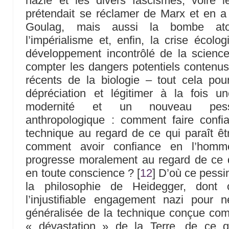
nazie et les divers fascismes, voire l
prétendait se réclamer de Marx et en a
Goulag, mais aussi la bombe atom
l’impérialisme et, enfin, la crise écol
développement incontrôlé de la science
compter les dangers potentiels contenu
récents de la biologie – tout cela pourra
dépréciation et légitimer à la fois un
modernité et un nouveau pessi
anthropologique : comment faire confi
technique au regard de ce qui paraît ê
comment avoir confiance en l’homme
progresse moralement au regard de ce qu
en toute conscience ?
[
12
]
D’où ce pessi
la philosophie de Heidegger, dont 
l’injustifiable engagement nazi pour n
généralisée de la technique conçue co
« dévastation » de la Terre, de ce q