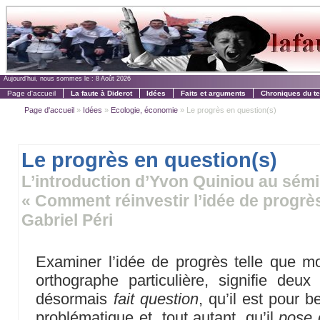
Aujourd'hui, nous sommes le :
8 Août 2026
Page d'accueil
La faute à Diderot
Idées
Faits et arguments
Chroniques du t
Page d'accueil
»
Idées
»
Ecologie, économie
» Le progrès en question(s)
Le progrès en question(s)
L’introduction d’Yvon Quiniou au sémi
« Comment réinvestir l’idée de progrè
Gabriel Péri
Examiner l’idée de progrès telle que mon
orthographe particulière, signifie deu
désormais
fait question
, qu’il est pour 
problématique et, tout autant, qu’il
pose 