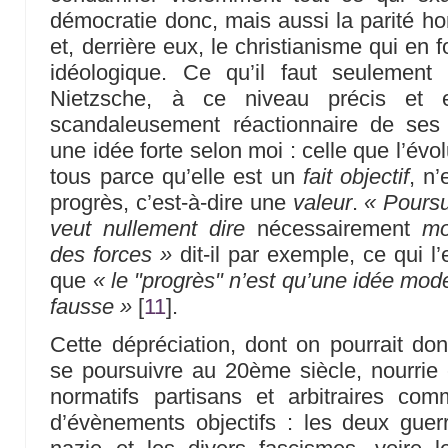
démocratie donc, mais aussi la parité 
et, derrière eux, le christianisme qui en f
idéologique. Ce qu’il faut seulement
Nietzsche, à ce niveau précis et e
scandaleusement réactionnaire de ses p
une idée forte selon moi : celle que l’év
tous parce qu’elle est un
fait objectif
, n
progrès, c’est-à-dire une
valeur
.
« Poursu
veut nullement dire
nécessairement
mo
des forces »
dit-il par exemple, ce qui l
que
« le "progrès" n’est qu’une idée mode
fausse »
[
11
]
.
Cette dépréciation, dont on pourrait do
se poursuivre au 20ème siècle, nourrie 
normatifs partisans et arbitraires c
d’évènements objectifs : les deux guer