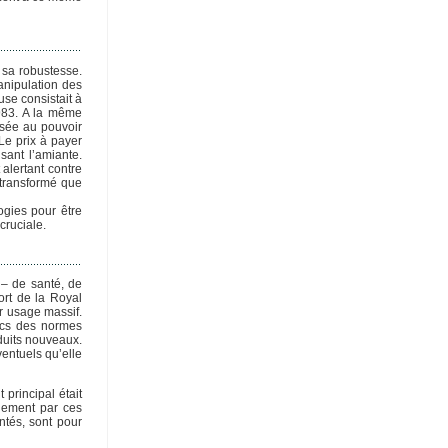
r sa robustesse.
manipulation des
use consistait à
1983. A la même
ssée au pouvoir
 Le prix à payer
isant l’amiante.
 alertant contre
é transformé que
ogies pour être
cruciale.
 – de santé, de
ort de la Royal
ur usage massif.
ics des normes
duits nouveaux.
ventuels qu’elle
principal était
nnement par ces
ntés, sont pour