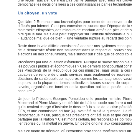
une leçon radicale. Ce n’est pas par le partage avec tous les citoye
démocratie les décisions liées à ces connaissances par les technologie
Un citoyen, un vote
Que faire ? Renoncer aux technologies pour tenter de conserver la démo
diffusés par internet. C’est peu convaincant, surtout que l’époque de la
maternelle effroyables, des mineurs de charbon armés de pics et de sy
pire que le mal. Mais elle peut s’appuyer sur l’attitude désormais la p
« autant de mal que de bien », une véritable rupture au regard des op
Reste donc la voie difficile consistant à adapter nos systèmes et nos pra
de la démocratie réside non seulement dans le respect du pouvoir sou
élections ou des consultations, mais surtout sur l’idée que ce choix collec
Procédons par une question d’évidence. Puisque le savoir disponible n’e
les pouvoirs publics et économiques ? Ces derniers sont pourtant const
ces Présidents de la République ou ces ministres, mais aussi à ces d
capables de rendre de grands services mais également de représent
décisions de santé publique majeures, comme les campagnes de vaccinati
toujours, ou la plupart du temps, collectives, issues souvent de corps
savoirs, organisés en fonction de la question politique posée : que
conduire ?
Un jour, le Président Georges Pompidou et le premier ministre Pier
Mitterrand et Pierre Mauroy ont décidé de bâtir un socle nucléaire à notr
qu’ils avaient chargé d’instruire le dossier à la suite de la crise pétroli
CEA, et une commission ad hoc
[
4
]
– avait été mis à la question. Il a 
démocratique ? Oui, puisque ces présidents ont été élus et que ces pr
partagée par la Nation ? C’est moins certain, les responsables politiqu
l’entreprise qui la mettait en œuvre. Un péché originel aux conséquenc
Mais ce mode de décision, où l’expertise provient de systèmes sous un c