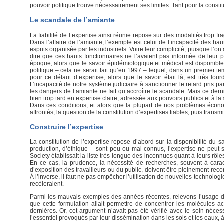
pouvoir politique trouve nécessairement ses limites. Tant pour la consti
Le scandale de l’amiante
La fiabilité de l’expertise ainsi réunie repose sur des modalités trop fr
Dans l’affaire de l’amiante, l’exemple est celui de l’incapacité des ha
esprits organisée par les industriels. Voire leur complicité, puisque l’o
dire que ces hauts fonctionnaires ne l’avaient pas informée de leur 
époque, alors que le savoir épidémiologique et médical est disponible,
politique – cela ne serait fait qu’en 1997 – lequel, dans un premier te
pour ce défaut d’expertise, alors que le savoir était là, est très lour
L’incapacité de notre système judiciaire à sanctionner le retard pris p
les dangers de l’amiante ne fait qu’accroître le scandale. Mais ce dern
bien trop tard en expertise claire, adressée aux pouvoirs publics et à la
Dans ces conditions, et alors que la plupart de nos problèmes écon
affrontés, la question de la constitution d’expertises fiables, puis tran
Construire l’expertise
La constitution de l’expertise repose d’abord sur la disponibilité du
production, d’éthique – sont peu ou mal connus, l’expertise ne peut 
Society établissait la liste très longue des inconnues quant à leurs rôle
En ce cas, la prudence, la nécessité de recherches, souvent à car
d’exposition des travailleurs ou du public, doivent être pleinement re
À l’inverse, il faut ne pas empêcher l’utilisation de nouvelles technolo
recèleraient.
Parmi les mauvais exemples des années récentes, relevons l’usage d’
que cette formulation allait permettre de concentrer les molécules a
dernières. Or, cet argument n’avait pas été vérifié avec le soin néces
l’essentiel provoqués par leur dissémination dans les sols et les eaux,