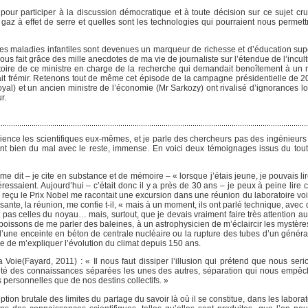
ur participer à la discussion démocratique et à toute décision sur ce sujet cruc
 à effet de serre et quelles sont les technologies qui pourraient nous permett
ines maladies infantiles sont devenues un marqueur de richesse et d’éducation supé
vous fait grâce des mille anecdotes de ma vie de journaliste sur l’étendue de l’incult
l’histoire de ce ministre en charge de la recherche qui demandait benoîtement à un
it frémir. Retenons tout de même cet épisode de la campagne présidentielle de 2
l) et un ancien ministre de l’économie (Mr Sarkozy) ont rivalisé d’ignorances lor
r.
ence les scientifiques eux-mêmes, et je parle des chercheurs pas des ingénieurs d
t ont bien du mal avec le reste, immense. En voici deux témoignages issus du to
it – je cite en substance et de mémoire – « lorsque j’étais jeune, je pouvais lire
ressaient. Aujourd’hui – c’était donc il y a près de 30 ans – je peux à peine lire 
 reçu le Prix Nobel me racontait une excursion dans une réunion du laboratoire vois
sante, la réunion, me confie t-il, « mais à un moment, ils ont parlé technique, avec 
nt pas celles du noyau… mais, surtout, que je devais vraiment faire très attention 
oissons de me parler des baleines, à un astrophysicien de m’éclaircir les mystères
’une enceinte en béton de centrale nucléaire ou la rupture des tubes d’un généra
de m’expliquer l’évolution du climat depuis 150 ans.
oie(Fayard, 2011) : « Il nous faut dissiper l’illusion qui prétend que nous serio
été des connaissances séparées les unes des autres, séparation qui nous empêch
personnelles que de nos destins collectifs. »
tion brutale des limites du partage du savoir là où il se constitue, dans les laborat