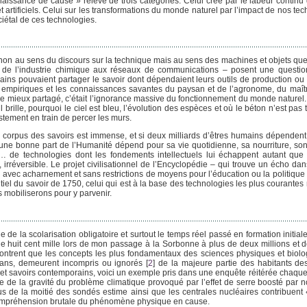
aissance de cause » relève de trois catégories. Celui créé par le labeur continu
t artificiels. Celui sur les transformations du monde naturel par l’impact de nos te
iétal de ces technologies.
non au sens du discours sur la technique mais au sens des machines et objets que 
s de l’industrie chimique aux réseaux de communications – posent une question
mains pouvaient partager le savoir dont dépendaient leurs outils de production ou 
irs empiriques et les connaissances savantes du paysan et de l’agronome, du maî
it le mieux partagé, c’était l’ignorance massive du fonctionnement du monde naturel
 brille, pourquoi le ciel est bleu, l’évolution des espèces et où le béton n’est pas t
stement en train de percer les murs.
 corpus des savoirs est immense, et si deux milliards d’êtres humains dépendent
x, une bonne part de l’Humanité dépend pour sa vie quotidienne, sa nourriture, so
 de technologies dont les fondements intellectuels lui échappent autant que l
e, irréversible. Le projet civilisationnel de l’Encyclopédie – qui trouve un écho da
vi avec acharnement et sans restrictions de moyens pour l’éducation ou la politique 
entiel du savoir de 1750, celui qui est à la base des technologies les plus courante
s mobiliserons pour y parvenir.
 de la scolarisation obligatoire et surtout le temps réel passé en formation initia
ne huit cent mille lors de mon passage à la Sorbonne à plus de deux millions et de
montrent que les concepts les plus fondamentaux des sciences physiques et bio
ans, demeurent incompris ou ignorés
[
2
]
de la majeure partie des habitants de
 et savoirs contemporains, voici un exemple pris dans une enquête réitérée chaqu
e de la gravité du problème climatique provoqué par l’effet de serre boosté par
lus de la moitié des sondés estime ainsi que les centrales nucléaires contribuen
incompréhension brutale du phénomène physique en cause.