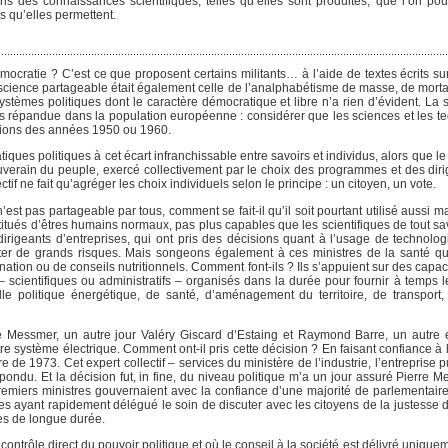
ns des connaissances scientifiques, telles qu’elles sont produites, que l’on po
s qu’elles permettent.
cratie ? C’est ce que proposent certains militants… à l’aide de textes écrits sur
 science partageable était également celle de l’analphabétisme de masse, de mortali
stèmes politiques dont le caractère démocratique et libre n’a rien d’évident. La 
lus répandue dans la population européenne : considérer que les sciences et les te
inions des années 1950 ou 1960.
tiques politiques à cet écart infranchissable entre savoirs et individus, alors que 
verain du peuple, exercé collectivement par le choix des programmes et des diri
tif ne fait qu’agréger les choix individuels selon le principe : un citoyen, un vote.
st pas partageable par tous, comment se fait-il qu’il soit pourtant utilisé aussi 
itués d’êtres humains normaux, pas plus capables que les scientifiques de tout sa
irigeants d’entreprises, qui ont pris des décisions quant à l’usage de technolog
er de grands risques. Mais songeons également à ces ministres de la santé qu
on ou de conseils nutritionnels. Comment font-ils ? Ils s’appuient sur des capaci
 – scientifiques ou administratifs – organisés dans la durée pour fournir à temps 
lle politique énergétique, de santé, d’aménagement du territoire, de transpor
re Messmer, un autre jour Valéry Giscard d’Estaing et Raymond Barre, un autre
e système électrique. Comment ont-il pris cette décision ? En faisant confiance à l’
ère de 1973. Cet expert collectif – services du ministère de l’industrie, l’entreprise 
répondu. Et la décision fut, in fine, du niveau politique m’a un jour assuré Pierre M
emiers ministres gouvernaient avec la confiance d’une majorité de parlementaires
es ayant rapidement délégué le soin de discuter avec les citoyens de la justesse d
es de longue durée.
ontrôle direct du pouvoir politique et où le conseil à la société est délivré uniq