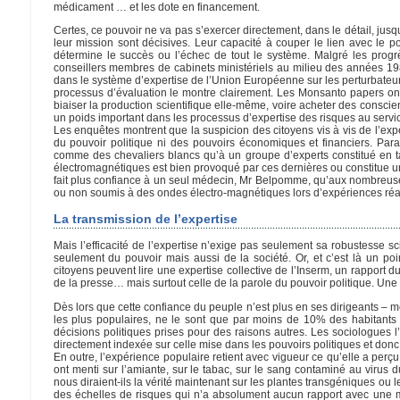
médicament … et les dote en financement.
Certes, ce pouvoir ne va pas s’exercer directement, dans le détail, ju
leur mission sont décisives. Leur capacité à couper le lien avec le p
détermine le succès ou l’échec de tout le système. Malgré les prog
conseillers membres de cabinets ministériels au milieu des années 
dans le système d’expertise de l’Union Européenne sur les perturbateur
processus d’évaluation le montre clairement. Les Monsanto papers on
biaiser la production scientifique elle-même, voire acheter des conscie
un poids important dans les processus d’expertise des risques au serv
Les enquêtes montrent que la suspicion des citoyens vis à vis de l’expe
du pouvoir politique ni des pouvoirs économiques et financiers. Para
comme des chevaliers blancs qu’à un groupe d’experts constitué en tan
électromagnétiques est bien provoqué par ces dernières ou constitue un
fait plus confiance à un seul médecin, Mr Belpomme, qu’aux nombreuses 
ou non soumis à des ondes électro-magnétiques lors d’expériences réa
La transmission de l’expertise
Mais l’efficacité de l’expertise n’exige pas seulement sa robustesse 
seulement du pouvoir mais aussi de la société. Or, et c’est là un po
citoyens peuvent lire une expertise collective de l’Inserm, un rapport 
de la presse… mais surtout celle de la parole du pouvoir politique. Une p
Dès lors que cette confiance du peuple n’est plus en ses dirigeants –
les plus populaires, ne le sont que par moins de 10% des habitants 
décisions politiques prises pour des raisons autres. Les sociologues l
directement indexée sur celle mise dans les pouvoirs politiques et do
En outre, l’expérience populaire retient avec vigueur ce qu’elle a perçu
ont menti sur l’amiante, sur le tabac, sur le sang contaminé au virus d
nous diraient-ils la vérité maintenant sur les plantes transgéniques ou
des échelles de risques qui n’a absolument aucun rapport avec une m