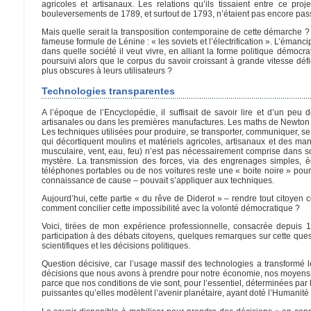
agricoles et artisanaux. Les relations qu’ils tissaient entre ce pro
bouleversements de 1789, et surtout de 1793, n’étaient pas encore pass
Mais quelle serait la transposition contemporaine de cette démarche ? Un
fameuse formule de Lénine : « les soviets et l’électrification ». L’ém
dans quelle société il veut vivre, en alliant la forme politique démo
poursuivi alors que le corpus du savoir croissant à grande vitesse déf
plus obscures à leurs utilisateurs ?
Technologies transparentes
A l’époque de l’Encyclopédie, il suffisait de savoir lire et d’un pe
artisanales ou dans les premières manufactures. Les maths de Newton so
Les techniques utilisées pour produire, se transporter, communiquer, s
qui décortiquent moulins et matériels agricoles, artisanaux et des manu
musculaire, vent, eau, feu) n’est pas nécessairement comprise dans s
mystère. La transmission des forces, via des engrenages simples, 
téléphones portables ou de nos voitures reste une « boite noire » pour
connaissance de cause – pouvait s’appliquer aux techniques.
Aujourd’hui, cette partie « du rêve de Diderot » – rendre tout citoyen 
comment concilier cette impossibilité avec la volonté démocratique ?
Voici, tirées de mon expérience professionnelle, consacrée depuis
participation à des débats citoyens, quelques remarques sur cette quest
scientifiques et les décisions politiques.
Question décisive, car l’usage massif des technologies a transformé 
décisions que nous avons à prendre pour notre économie, nos moyens de v
parce que nos conditions de vie sont, pour l’essentiel, déterminées par
puissantes qu’elles modèlent l’avenir planétaire, ayant doté l’Humanit