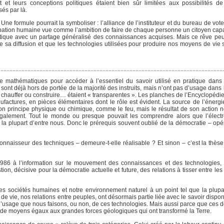
jet et leurs conceptions politiques étaient bien sûr limitées aux possibilités d
és par là.
e formule pourrait la symboliser : l’alliance de l’instituteur et du bureau de vote
ancipation humaine vue comme l’ambition de faire de chaque personne un citoyen cap
cratique avec un partage généralisé des connaissances acquises. Mais ce rêve peut
ie sa diffusion et que les technologies utilisées pour produire nos moyens de vie 
u de mathématiques pour accéder à l’essentiel du savoir utilisé en pratique dans
nt déjà hors de portée de la majorité des instruits, mais n’ont pas d’usage dans l
e chauffer ou construire… étaient « transparentes ». Les planches de l’Encyclopédi
factures, en pièces élémentaires dont le rôle est évident. La source de l’énergie 
on principe physique ou chimique, comme le feu, mais le résultat de son action 
également. Tout le monde ou presque pouvait les comprendre alors que l’élect
 la plupart d’entre nous. Donc le prérequis souvent oublié de la démocratie – opé
connaisseur des techniques – demeure-t-elle réalisable ? Et sinon – c’est la thèse
 1986 à l’information sur le mouvement des connaissances et des technologie
ion, décisive pour la démocratie actuelle et future, des relations à tisser entre l
les sociétés humaines et notre environnement naturel à un point tel que la plup
ie, nos relations entre peuples, ont désormais partie liée avec le savoir disponib
 l’usage que nous faisons, ou non, de ces technologies. Mais aussi parce que ces d
é de moyens égaux aux grandes forces géologiques qui ont transformé la Terre.