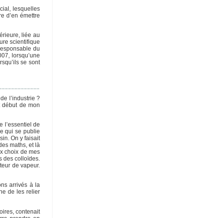
ial, lesquelles
re d’en émettre
rieure, liée au
ure scientifique
 responsable du
007, lorsqu’une
squ’ils se sont
e l’industrie ?
ut début de mon
 l’essentiel de
ce qui se publie
in. On y faisait
des maths, et là
aux choix de mes
 des colloïdes.
teur de vapeur.
ns arrivés à la
e de les relier
oires, contenait