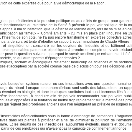
tution de cette expertise que pour la vie démocratique de la Nation.
agiles, peu résilientes à la pression politique ou aux effets de groupe pour garanti
uts fonctionnaires du ministère de la Santé à prévenir le pouvoir politique de la 
n a appris, à ma stupéfaction, que la défense de Martine Aubry lors de sa mise en ca
participation au fameux « Comité amiante »
[
5
]
mis en place par l’industrie en 
 l’Inserm, de son côté, ne l’a pas encore transformé en expertise collective adre
mps, a de surcroît tenté d’étouffer ce rapport, sous l’impulsion de Claude Allègre.
d, et singulièrement concentré sur les ouvriers de l’industrie et du bâtiment util
ar les responsables patronaux et politiques à prendre en compte un savoir existant
ier pose la question suivante : pourquoi le savoir académique existant n’a t-il ét
 société, ce qui aurait permis d’épargner des vies ?
omiques, sociaux et écologiques réclament beaucoup de sciences et de technol
smises et acceptées par la société comme base de discussion pour ses décisions, est 
 savoir. Lorsqu’un système naturel ou ses interactions avec une question humaine
surgir du néant. Lorsque les nanomatériaux sont sortis des laboratoires, un rapp
s éventuel en biologie, et donc les risques sanitaires tout aussi inconnus liés à le
actère fondamental, à conduire afin de pouvoir recommander aux pouvoirs publ
connues et opposées à la tentation de mettre trop rapidement sur le marché des pro
gies qui règlent des problèmes anciens que l’on négligerait au prétexte de risques é
insecticides néonicotinoïdes sous la forme d’enrobage de semences. L’argument 
ctives dans les plantes à protéger et ainsi de diminuer la pollution de l’enviro
saire. Et les dégâts de ces insecticides, aujourd’hui évidents, massifs et docume
 à partir de ces enrobages qui n’avaient pas la capacité de confinement annoncé.