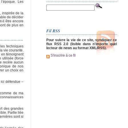
e l’époque. Les
, inspirée de la
able de décider
-il être encore
sont de plus en
Fil RSS
Pour suivre la vie de ce site, syndiquez ce
flux RSS 2.0 (lisible dans n'importe quel
 les techniques
lecteur de news au format XML/RSS).
a vie courante.
e en témoignent
S'inscrire à ce fil
utilisée (force
ne recèle aucun
ronique de nos
rer un choix en
 ici défendue –
s, comme de ma
es connaissances
art des grandes
le. Partie liée
ernières sont si