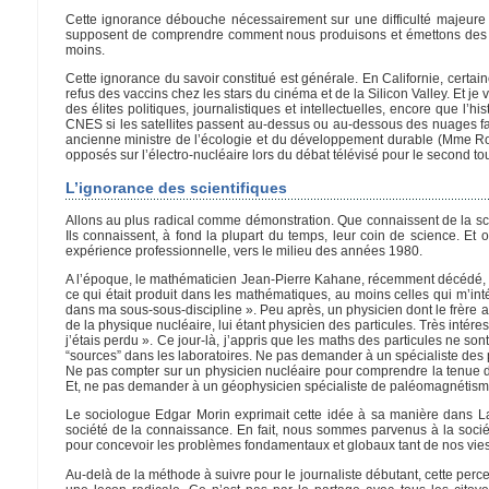
Cette ignorance débouche nécessairement sur une difficulté majeure po
supposent de comprendre comment nous produisons et émettons des gaz
moins.
Cette ignorance du savoir constitué est générale. En Californie, certa
refus des vaccins chez les stars du cinéma et de la Silicon Valley. Et je 
des élites politiques, journalistiques et intellectuelles, encore que 
CNES si les satellites passent au-dessus ou au-dessous des nuages fa
ancienne ministre de l’écologie et du développement durable (Mme Roya
opposés sur l’électro-nucléaire lors du débat télévisé pour le second tou
L’ignorance des scientifiques
Allons au plus radical comme démonstration. Que connaissent de la sci
Ils connaissent, à fond la plupart du temps, leur coin de science. E
expérience professionnelle, vers le milieu des années 1980.
A l’époque, le mathématicien Jean-Pierre Kahane, récemment décédé, me d
ce qui était produit dans les mathématiques, au moins celles qui m’inté
dans ma sous-sous-discipline ». Peu après, un physicien dont le frère a
de la physique nucléaire, lui étant physicien des particules. Très intéres
j’étais perdu ». Ce jour-là, j’appris que les maths des particules ne so
“sources” dans les laboratoires. Ne pas demander à un spécialiste des p
Ne pas compter sur un physicien nucléaire pour comprendre la tenue d
Et, ne pas demander à un géophysicien spécialiste de paléomagnétisme 
Le sociologue Edgar Morin exprimait cette idée à sa manière dans La V
société de la connaissance. En fait, nous sommes parvenus à la soci
pour concevoir les problèmes fondamentaux et globaux tant de nos vies 
Au-delà de la méthode à suivre pour le journaliste débutant, cette percep