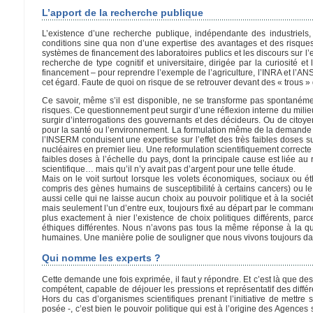
L’apport de la recherche publique
L’existence d’une recherche publique, indépendante des industriels
conditions sine qua non d’une expertise des avantages et des risques
systèmes de financement des laboratoires publics et les discours sur l’
recherche de type cognitif et universitaire, dirigée par la curiosit
financement – pour reprendre l’exemple de l’agriculture, l’INRA et l’A
cet égard. Faute de quoi on risque de se retrouver devant des « trous 
Ce savoir, même s’il est disponible, ne se transforme pas spontanéme
risques. Ce questionnement peut surgir d’une réflexion interne du milie
surgir d’interrogations des gouvernants et des décideurs. Ou de citoy
pour la santé ou l’environnement. La formulation même de la demande n’a
l’INSERM conduisent une expertise sur l’effet des très faibles doses su
nucléaires en premier lieu. Une reformulation scientifiquement correcte
faibles doses à l’échelle du pays, dont la principale cause est liée a
scientifique… mais qu’il n’y avait pas d’argent pour une telle étude.
Mais on le voit surtout lorsque les volets économiques, sociaux ou ét
compris des gènes humains de susceptibilité à certains cancers) ou le 
aussi celle qui ne laisse aucun choix au pouvoir politique et à la sociét
mais seulement l’un d’entre eux, toujours fixé au départ par le command
plus exactement à nier l’existence de choix politiques différents, p
éthiques différentes. Nous n’avons pas tous la même réponse à la qu
humaines. Une manière polie de souligner que nous vivons toujours dan
Qui nomme les experts ?
Cette demande une fois exprimée, il faut y répondre. Et c’est là que des
compétent, capable de déjouer les pressions et représentatif des différ
Hors du cas d’organismes scientifiques prenant l’initiative de mettre s
posée -, c’est bien le pouvoir politique qui est à l’origine des Agence