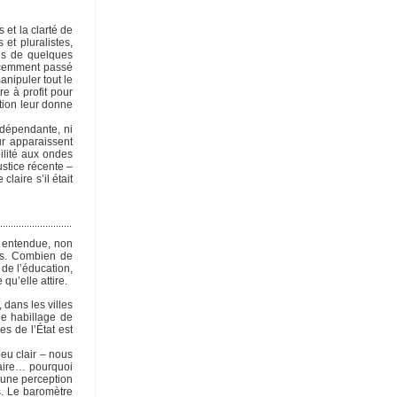
et la clarté de
et pluralistes,
vis de quelques
récemment passé
nipuler tout le
e à profit pour
tion leur donne
indépendante, ni
ur apparaissent
ilité aux ondes
stice récente –
aire s’il était
t entendue, non
res. Combien de
de l’éducation,
qu’elle attire.
dans les villes
le habillage de
s de l’État est
peu clair – nous
éaire… pourquoi
u’une perception
s. Le baromètre