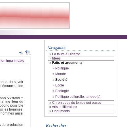
Navigation
»
La faute à Diderot
»
Idées
ion imprimable
»
Faits et arguments
»
Politique
»
Monde
»
Société
rance du savoir
»
Ecole
 d’émancipation
»
Ecologie
»
Politique culturelle, langue(s)
esque ouvrage –
a fine fleur du
»
Chroniques du temps qui passe
st donc possible
»
Arts et littérature
tous les hommes,
»
Documents
ont hommes aussi
Rechercher
s de production