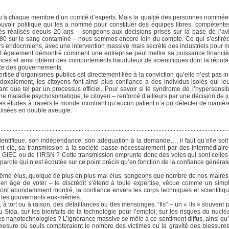
squ’à chaque membre d’un comité d’experts. Mais la qualité des personnes nommées 
ouvoir politique qui les a nommé pour constituer des équipes libres, compétentes 
rès réalisés depuis 20 ans – songeons aux décisions prises sur la base de l’a
1980 sur le sang contaminé – nous sommes encore loin du compte. Ce qui s’est 
s endocriniens, avec une intervention massive mais secrète des industriels pour ma
t également démontré comment une entreprise peut mettre sa puissance financièr
nces et ainsi obtenir des comportements frauduleux de scientifiques dont la réputa
ice des gouvernements.
rtise d’organismes publics est directement liée à la conviction qu’elle n’est pas 
doxalement, les citoyens font ainsi plus confiance à des individus isolés qui le
t que tel par un processus officiel. Pour savoir si le syndrome de l’hypersensib
e maladie psychosomatique, le citoyen – renforcé d’ailleurs par une décision de ju
études à travers le monde montrant qu’aucun patient n’a pu détecter de manière cl
lisées en double aveugle.
scientifique, son indépendance, son adéquation à la demande…, il faut qu’elle soi
int clé, sa transmission à la société passe nécessairement par des intermédiai
du GIEC ou de l’IRSN ? Cette transmission emprunte donc des voies qui sont celles 
arole qui n’est écoutée sur ce point précis qu’en fonction de la confiance générale 
 même élus, quoique de plus en plus mal élus, songeons que nombre de nos maires, 
en âge de voter – le discrédit s’étend à toute expertise, vécue comme un simp
’ont abondamment montré, la confiance envers les corps techniques et scientifique
nc les gouvernants eux-mêmes.
, à tort ou à raison, des défaillances ou des mensonges. “Ils” – un « ils » souvent 
u Sida, sur les bienfaits de la technologie pour l’emploi, sur les risques du nucl
 les nanotechnologies ? L’ignorance massive se mêle à ce sentiment diffus, ainsi q
esure où seuls compteraient le nombre des victimes ou la gravité des blessure