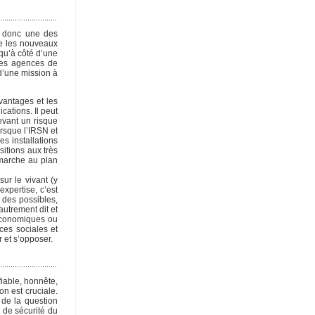
st donc une des
ue les nouveaux
 qu’à côté d’une
 des agences de
d’une mission à
vantages et les
cations. Il peut
evant un risque
rsque l’IRSN et
es installations
itions aux très
émarche au plan
ur le vivant (y
xpertise, c’est
l des possibles,
utrement dit et
 économiques ou
ces sociales et
 et s’opposer.
fiable, honnête,
on est cruciale.
 de la question
e de sécurité du