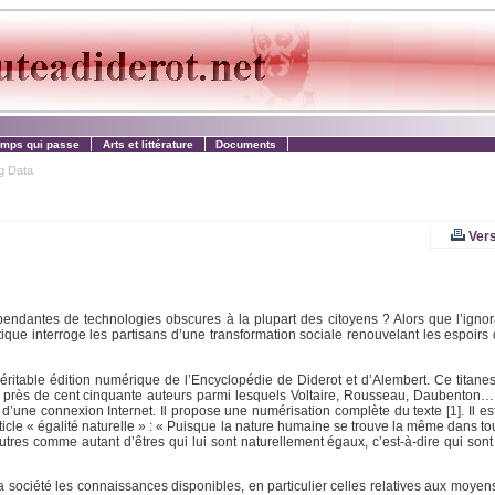
emps qui passe
Arts et littérature
Documents
g Data
Vers
ndantes de technologies obscures à la plupart des citoyens ? Alors que l’igno
ique interroge les partisans d’une transformation sociale renouvelant les espoirs
véritable édition numérique de l’Encyclopédie de Diderot et d’Alembert. Ce titan
ar près de cent cinquante auteurs parmi lesquels Voltaire, Rousseau, Daubenton… l
 d’une connexion Internet. Il propose une numérisation complète du texte
[
1
]
. Il e
article « égalité naturelle » : « Puisque la nature humaine se trouve la même dans 
es autres comme autant d’êtres qui lui sont naturellement égaux, c’est-à-dire qui s
a société les connaissances disponibles, en particulier celles relatives aux moyen