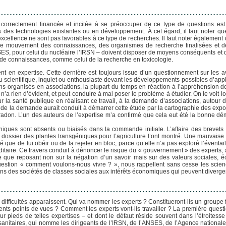
, correctement financée et incitée à se préoccuper de ce type de questions e
 des technologies existantes ou en développement. À cet égard, il faut noter q
excellence ne sont pas favorables à ce type de recherches. Il faut noter également
é et le mouvement des connaissances, des organismes de recherche finalisées et
NSES, pour celui du nucléaire l’IRSN – doivent disposer de moyens conséquents et 
» de connaissances, comme celui de la recherche en toxicologie.
nt en expertise. Cette dernière est toujours issue d’un questionnement sur les a
u scientifique, inquiet ou enthousiaste devant les développements possibles d’appli
ens organisés en associations, la plupart du temps en réaction à l’appréhension d
 rien d’évident, et peut conduire à mal poser le problème à étudier. On le voit lo
r la santé publique en réalisant ce travail, à la demande d’associations, autour d
 de la demande aurait conduit à démarrer cette étude par la cartographie des expos
u radon. L’un des auteurs de l’expertise m’a confirmé que cela eut été la bonne d
hiques sont absents ou biaisés dans la commande initiale. L’affaire des brevets s
dossier des plantes transgéniques pour l’agriculture l’ont montré. Une mauvaise e
é que de lui obéir ou de la rejeter en bloc, parce qu’elle n’a pas exploré l’éventai
itaire. Ce travers conduit à dénoncer le risque du « gouvernement » des experts, a
arce que reposant non sur la négation d’un savoir mais sur des valeurs sociales,
estion « comment voulons-nous vivre ? », nous rappellent sans cesse les scien
s des sociétés de classes sociales aux intérêts économiques qui peuvent diverger
 difficultés apparaissent. Qui va nommer les experts ? Constitueront-ils un groupe 
ents points de vues ? Comment les experts vont-ils travailler ? La première questi
ur pieds de telles expertises – et dont le défaut réside souvent dans l’étroitesse
s sanitaires, qui nomme les dirigeants de l’IRSN, de l’ANSES, de l’Agence national