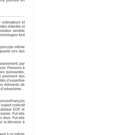
urra prendre en
 ordinateurs et
tés infantile et
solution semble
chnologies font
le principe même
geants lors des
massivement, par
voir. Pensons à
ies puissantes,
i prennent des
tés d’expertise
les éléments de
t, d’urbanisme…
 encoreFrançois
expert collectif
publique EDF, le
essmer. Fut-elle
 élus. Fut-elle
e la décision à
uement à ce même