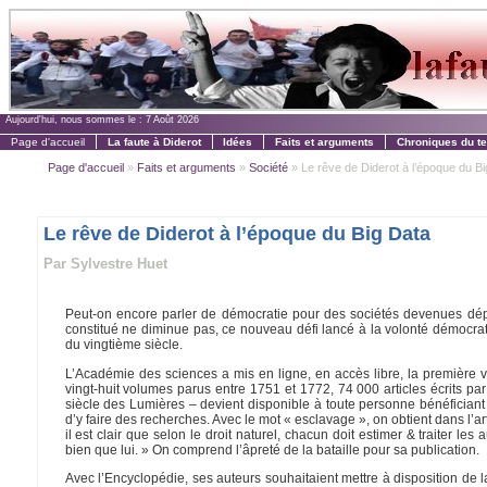
Aujourd'hui, nous sommes le :
7 Août 2026
Page d'accueil
La faute à Diderot
Idées
Faits et arguments
Chroniques du t
Page d'accueil
»
Faits et arguments
»
Société
» Le rêve de Diderot à l’époque du Bi
Le rêve de Diderot à l’époque du Big Data
Par Sylvestre Huet
Peut-on encore parler de démocratie pour des sociétés devenues dépe
constitué ne diminue pas, ce nouveau défi lancé à la volonté démocrat
du vingtième siècle.
L’Académie des sciences a mis en ligne, en accès libre, la première 
vingt-huit volumes parus entre 1751 et 1772, 74 000 articles écrits p
siècle des Lumières – devient disponible à toute personne bénéficiant
d’y faire des recherches. Avec le mot « esclavage », on obtient dans l’
il est clair que selon le droit naturel, chacun doit estimer & traiter l
bien que lui. » On comprend l’âpreté de la bataille pour sa publication.
Avec l’Encyclopédie, ses auteurs souhaitaient mettre à disposition de l