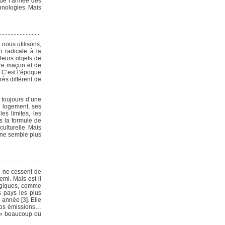
 de l’armée des
chnologies. Mais
nous utilisons,
 radicale à la
leurs objets de
tre maçon et de
. C’est l’époque
rès différent de
 toujours d’une
n logement, ses
es limites, les
ns la formule de
culturelle. Mais
s ne semble plus
le ne cessent de
mi. Mais est-il
logiques, comme
s pays les plus
e année
[
3
]
. Elle
 nos émissions…
t « beaucoup ou