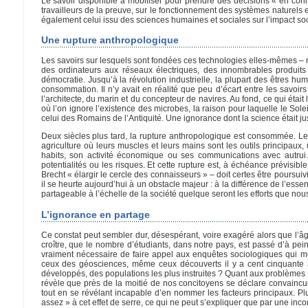
Le savoir disponible à mobiliser pour prendre des décisions « en conn
travailleurs de la preuve, sur le fonctionnement des systèmes naturels e
également celui issu des sciences humaines et sociales sur l’impact soc
Une rupture anthropologique
Les savoirs sur lesquels sont fondées ces technologies elles-mêmes – 
des ordinateurs aux réseaux électriques, des innombrables produit
démocratie. Jusqu’à la révolution industrielle, la plupart des êtres hu
consommation. Il n’y avait en réalité que peu d’écart entre les savo
l’architecte, du marin et du concepteur de navires. Au fond, ce qui éta
où l’on ignore l’existence des microbes, la raison pour laquelle le Soleil
celui des Romains de l’Antiquité. Une ignorance dont la science était ju
Deux siècles plus tard, la rupture anthropologique est consommée. Le
agriculture où leurs muscles et leurs mains sont les outils principau
habits, son activité économique ou ses communications avec autrui…
potentialités ou les risques. Et cette rupture est, à échéance prévisibl
Brecht « élargir le cercle des connaisseurs » – doit certes être poursui
il se heurte aujourd’hui à un obstacle majeur : à la différence de l’ess
partageable à l’échelle de la société quelque seront les efforts que nou
L’ignorance en partage
Ce constat peut sembler dur, désespérant, voire exagéré alors que l’âge
croître, que le nombre d’étudiants, dans notre pays, est passé d’à pei
vraiment nécessaire de faire appel aux enquêtes sociologiques qui 
ceux des géosciences, même ceux découverts il y a cent cinquante 
développés, des populations les plus instruites ? Quant aux problèmes
révèle que près de la moitié de nos concitoyens se déclare convaincu
tout en se révélant incapable d’en nommer les facteurs principaux. P
assez » à cet effet de serre, ce qui ne peut s’expliquer que par une 