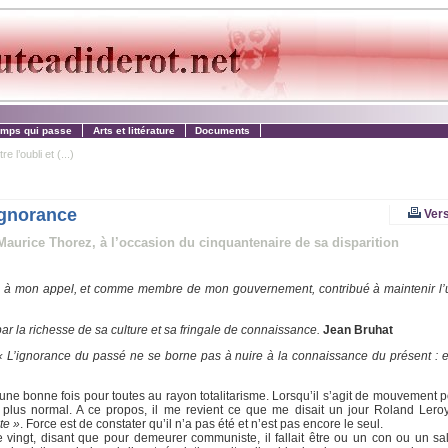
emps qui passe
Arts et littérature
Documents
l’oubli et (...)
’ignorance
Vers
 Maurice Thorez, à l’occasion du cinquantenaire de sa disparition
, à mon appel, et comme membre de mon gouvernement, contribué à maintenir l’u
par la richesse de sa culture et sa fringale de connaissance.
Jean Bruhat
« L’ignorance du passé ne se borne pas à nuire à la connaissance du présent : 
une bonne fois pour toutes au rayon totalitarisme. Lorsqu’il s’agit de mouvement po
e plus normal. A ce propos, il me revient ce que me disait un jour Roland Lero
te »
. Force est de constater qu’il n’a pas été et n’est pas encore le seul.
ingt, disant que pour demeurer communiste, il fallait être ou un con ou un sa