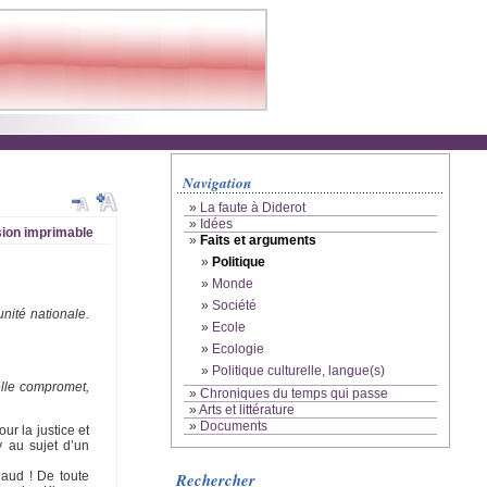
Navigation
»
La faute à Diderot
»
Idées
ion imprimable
»
Faits et arguments
»
Politique
»
Monde
»
Société
nité nationale.
»
Ecole
»
Ecologie
»
Politique culturelle, langue(s)
elle compromet,
»
Chroniques du temps qui passe
»
Arts et littérature
»
Documents
ur la justice et
y au sujet d’un
laud ! De toute
Rechercher