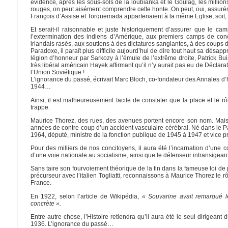
évidence, après les sous-sols de la loubianka et le Goulag, les millio
rouges, on peut aisément comprendre cette honte. On peut, oui, assurém
François d’Assise et Torquemada appartenaient à la même Eglise, soit,
Et serait-il raisonnable et juste historiquement d’assurer que le ca
l’extermination des indiens d’Amérique, aux premiers camps de con
irlandais rasés, aux soutiens à des dictatures sanglantes, à des coups 
Paradoxe, il paraît plus difficile aujourd’hui de dire tout haut sa désa
légion d’honneur par Sarkozy à l’émule de l’extrême droite, Patrick Bui
très libéral américain Hayek affirmant qu’il n’y aurait pas eu de Décla
l’Union Soviétique !
L’ignorance du passé, écrivait Marc Bloch, co-fondateur des Annales d’h
1944…
Ainsi, il est malheureusement facile de constater que la place et le rô
trappe.
Maurice Thorez, des rues, des avenues portent encore son nom. Mais qui 
années de contre-coup d’un accident vasculaire cérébral. Né dans le Pas
1964, député, ministre de la fonction publique de 1945 à 1947 et vice 
Pour des milliers de nos concitoyens, il aura été l’incarnation d’une c
d’une voie nationale au socialisme, ainsi que le défenseur intransigeant 
Sans taire son fourvoiement théorique de la fin dans la fameuse loi 
précurseur avec l’italien Togliatti, reconnaissons à Maurice Thorez le 
France.
En 1922, selon l’article de Wikipédia,
« Souvarine avait remarqué le
concrète ».
Entre autre chose, l’Histoire retiendra qu’il aura été le seul dirigea
1936. L’ignorance du passé…