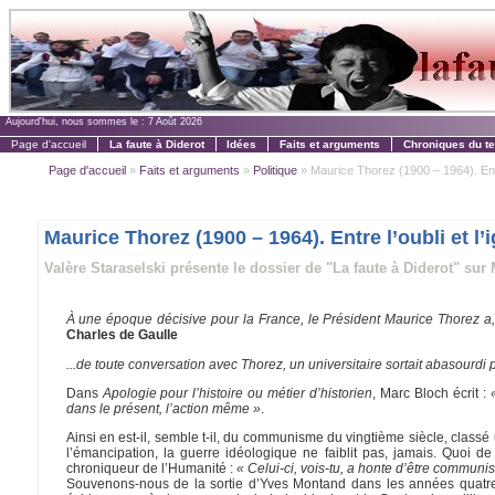
Aujourd'hui, nous sommes le :
7 Août 2026
Page d'accueil
La faute à Diderot
Idées
Faits et arguments
Chroniques du t
Page d'accueil
»
Faits et arguments
»
Politique
» Maurice Thorez (1900 – 1964). Entre 
Maurice Thorez (1900 – 1964). Entre l’oubli et l
Valère Staraselski présente le dossier de "La faute à Diderot" sur
À une époque décisive pour la France, le Président Maurice Thorez a
Charles de Gaulle
...de toute conversation avec Thorez, un universitaire sortait abasourdi 
Dans
Apologie pour l’histoire ou métier d’historien
, Marc Bloch écrit :
dans le présent, l’action même »
.
Ainsi en est-il, semble t-il, du communisme du vingtième siècle, classé 
l’émancipation, la guerre idéologique ne faiblit pas, jamais. Quoi d
chroniqueur de l’Humanité :
« Celui-ci, vois-tu, a honte d’être communis
Souvenons-nous de la sortie d’Yves Montand dans les années quatre v