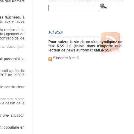
asse des Khmers
ies fauchées, à
, aux villages
 la remise de la
Fil RSS
r le jugement du
 contrepoids, de
Pour suivre la vie de ce site, syndiquez ce
flux RSS 2.0 (lisible dans n'importe quel
lemandes en juin
lecteur de news au format XML/RSS).
S'inscrire à ce fil
it passent à la
issait après dix
u PCF de 1930 à
le constructeur
 eurocommunisme
 le destin de la
t une situation
nt populaire en