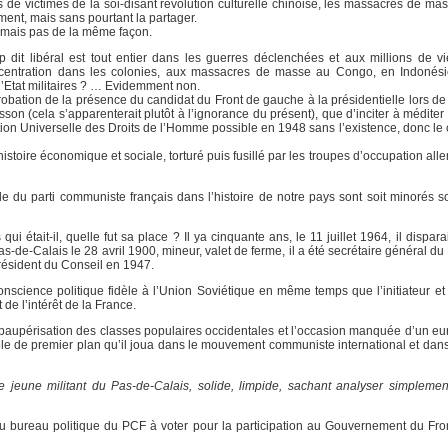
ns de victimes de la soi-disant révolution culturelle chinoise, les massacres de m
ent, mais sans pourtant la partager.
 mais pas de la même façon.
mp dit libéral est tout entier dans les guerres déclenchées et aux millions de v
centration dans les colonies, aux massacres de masse au Congo, en Indonésie
d’Etat militaires ? … Evidemment non.
pprobation de la présence du candidat du Front de gauche à la présidentielle lors de
sson (cela s’apparenterait plutôt à l’ignorance du présent), que d’inciter à médite
ration Universelle des Droits de l’Homme possible en 1948 sans l’existence, donc le
istoire économique et sociale, torturé puis fusillé par les troupes d’occupation al
le du parti communiste français dans l’histoire de notre pays sont soit minorés so
était-il, quelle fut sa place ? Il ya cinquante ans, le 11 juillet 1964, il dispara
-de-Calais le 28 avril 1900, mineur, valet de ferme, il a été secrétaire général d
président du Conseil en 1947.
onscience politique fidèle à l’Union Soviétique en même temps que l’initiateur et 
de l’intérêt de la France.
de paupérisation des classes populaires occidentales et l’occasion manquée d’un
rôle de premier plan qu’il joua dans le mouvement communiste international et dans
 jeune militant du Pas-de-Calais, solide, limpide, sachant analyser simplemen
nt du bureau politique du PCF à voter pour la participation au Gouvernement du Fro