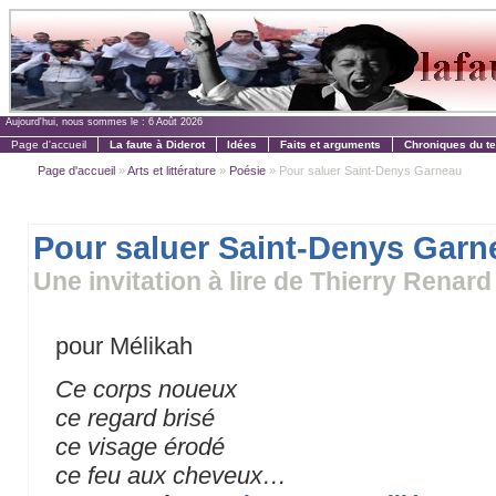
Aujourd'hui, nous sommes le :
6 Août 2026
Page d'accueil
La faute à Diderot
Idées
Faits et arguments
Chroniques du t
Page d'accueil
»
Arts et littérature
»
Poésie
» Pour saluer Saint-Denys Garneau
Pour saluer Saint-Denys Garn
Une invitation à lire de Thierry Renard
pour Mélikah
Ce corps noueux
ce regard brisé
ce visage érodé
ce feu aux cheveux…